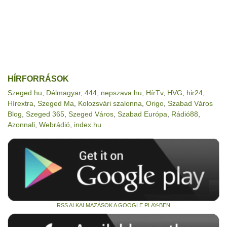
HÍRFORRÁSOK
Szeged.hu
,
Délmagyar
,
444
,
nepszava.hu
,
HírTv
,
HVG
,
hir24
,
Hírextra
,
Szeged Ma
,
Kolozsvári szalonna
,
Origo
,
Szabad Város
Blog
,
Szeged 365
,
Szeged Város
,
Szabad Európa
,
Rádió88
,
Azonnali
,
Webrádió
,
index.hu
RSS ALKALMAZÁSOK A GOOGLE PLAY-BEN