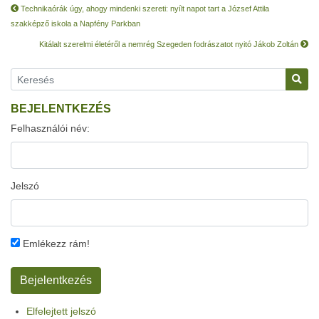
Technikaórák úgy, ahogy mindenki szereti: nyílt napot tart a József Attila
szakképző iskola a Napfény Parkban
Kitálalt szerelmi életéről a nemrég Szegeden fodrászatot nyitó Jákob Zoltán
BEJELENTKEZÉS
Felhasználói név:
Jelszó
Emlékezz rám!
Elfelejtett jelszó