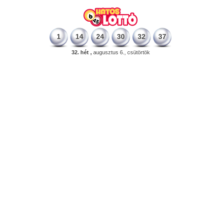
1
14
24
30
32
37
32. hét ,
augusztus 6., csütörtök