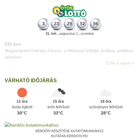
3
23
29
52
56
31. hét ,
augusztus 1., szombat
VÁRHATÓ IDŐJÁRÁS
12 óra
15 óra
18 óra
tiszta égbolt
erős felhőzet
szórványos felhőzet
30°C
33°C
28°C
KÉRDŐÍV KÉSZÍTÉSE KUTATÓMUNKÁHOZ
KUTATAS-KERDOIV.HU