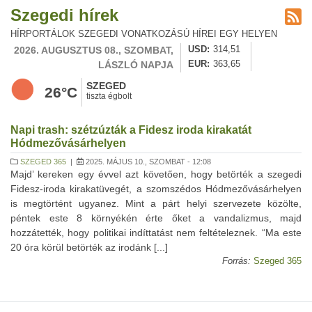
Szegedi hírek
HÍRPORTÁLOK SZEGEDI VONATKOZÁSÚ HÍREI EGY HELYEN
2026. AUGUSZTUS 08., SZOMBAT,
USD
314,51
LÁSZLÓ NAPJA
EUR
363,65
SZEGED
26°C
tiszta égbolt
Napi trash: szétzúzták a Fidesz iroda kirakatát
Hódmezővásárhelyen
SZEGED 365
|
2025. MÁJUS 10., SZOMBAT - 12:08
Majd’ kereken egy évvel azt követően, hogy betörték a szegedi
Fidesz-iroda kirakatüvegét, a szomszédos Hódmezővásárhelyen
is megtörtént ugyanez. Mint a párt helyi szervezete közölte,
péntek este 8 környékén érte őket a vandalizmus, majd
hozzátették, hogy politikai indíttatást nem feltételeznek. “Ma este
20 óra körül betörték az irodánk [...]
Forrás:
Szeged 365