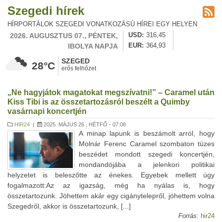
Szegedi hírek
HÍRPORTÁLOK SZEGEDI VONATKOZÁSÚ HÍREI EGY HELYEN
2026. AUGUSZTUS 07., PÉNTEK,
USD
316,45
IBOLYA NAPJA
EUR
364,93
SZEGED
28°C
erős felhőzet
„Ne hagyjátok magatokat megszívatni!” – Caramel után
Kiss Tibi is az összetartozásról beszélt a Quimby
vasárnapi koncertjén
HIR24
|
2025. MÁJUS 26., HÉTFŐ - 07:08
A minap lapunk is beszámolt arról, hogy
Molnár Ferenc Caramel szombaton tüzes
beszédet mondott szegedi koncertjén,
mondandójába a jelenkori politikai
helyzetet is beleszőtte az énekes. Egyebek mellett úgy
fogalmazott:Az az igazság, még ha nyálas is, hogy
összetartozunk. Jöhettem akár egy cigánytelepről, jöhettem volna
Szegedről, akkor is összetartozunk, [...]
Forrás:
hir24