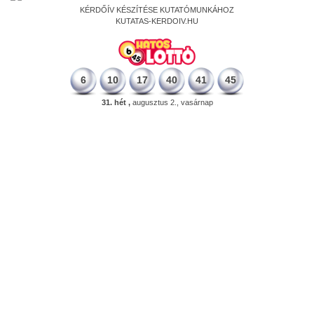
KÉRDŐÍV KÉSZÍTÉSE KUTATÓMUNKÁHOZ
KUTATAS-KERDOIV.HU
6
10
17
40
41
45
31. hét ,
augusztus 2., vasárnap