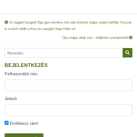
Jó reggelt Szeged! Egy igen kemény hét után érkezik május utolsó hétfője! Hozzuk
is a kávé mellé a friss és ropogós Napi Pakk-ot!
Újra május eleje van – időjárási szempontból
BEJELENTKEZÉS
Felhasználói név:
Jelszó
Emlékezz rám!