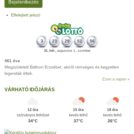
Elfelejtett jelszó
3
23
29
52
56
31. hét ,
augusztus 1., szombat
461 éve
Megszületett Báthori Erzsébet, akiről rémséges és kegyetlen
legendák éltek.
Ezen a napon
VÁRHATÓ IDŐJÁRÁS
12 óra
15 óra
18 óra
szórványos felhőzet
kevés felhő
kevés felhő
34°C
37°C
26°C