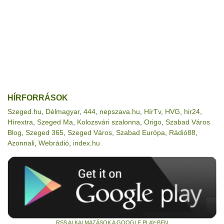
HÍRFORRÁSOK
Szeged.hu
,
Délmagyar
,
444
,
nepszava.hu
,
HírTv
,
HVG
,
hir24
,
Hírextra
,
Szeged Ma
,
Kolozsvári szalonna
,
Origo
,
Szabad Város
Blog
,
Szeged 365
,
Szeged Város
,
Szabad Európa
,
Rádió88
,
Azonnali
,
Webrádió
,
index.hu
RSS ALKALMAZÁSOK A GOOGLE PLAY-BEN