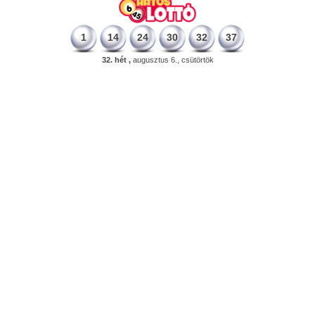
1
14
24
30
32
37
32. hét ,
augusztus 6., csütörtök