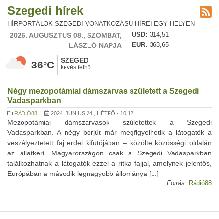
Szegedi hírek
HÍRPORTÁLOK SZEGEDI VONATKOZÁSÚ HÍREI EGY HELYEN
2026. AUGUSZTUS 08., SZOMBAT,
USD
314,51
LÁSZLÓ NAPJA
EUR
363,65
SZEGED
36°C
kevés felhő
Négy mezopotámiai dámszarvas született a Szegedi
Vadasparkban
RÁDIÓ88
|
2024. JÚNIUS 24., HÉTFŐ - 10:12
Mezopotámiai dámszarvasok születettek a Szegedi
Vadasparkban. A négy borjút már megfigyelhetik a látogatók a
veszélyeztetett faj erdei kifutójában – közölte közösségi oldalán
az állatkert. Magyarországon csak a Szegedi Vadasparkban
találkozhatnak a látogatók ezzel a ritka fajjal, amelynek jelentős,
Európában a második legnagyobb állománya [...]
Forrás:
Rádió88