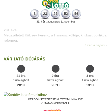
3
23
29
52
56
31. hét ,
augusztus 1., szombat
VÁRHATÓ IDŐJÁRÁS
21 óra
0 óra
3 óra
tiszta égbolt
tiszta égbolt
tiszta égbolt
28°C
20°C
19°C
KÉRDŐÍV KÉSZÍTÉSE KUTATÓMUNKÁHOZ
KUTATAS-KERDOIV.HU