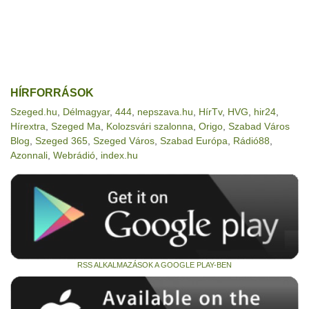
HÍRFORRÁSOK
Szeged.hu
,
Délmagyar
,
444
,
nepszava.hu
,
HírTv
,
HVG
,
hir24
,
Hírextra
,
Szeged Ma
,
Kolozsvári szalonna
,
Origo
,
Szabad Város
Blog
,
Szeged 365
,
Szeged Város
,
Szabad Európa
,
Rádió88
,
Azonnali
,
Webrádió
,
index.hu
RSS ALKALMAZÁSOK A GOOGLE PLAY-BEN