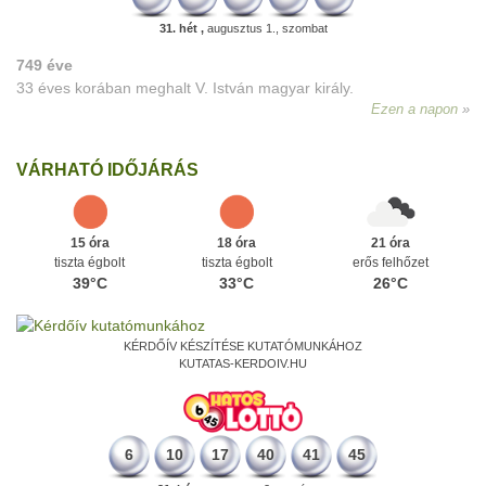
31. hét ,
augusztus 1., szombat
749 éve
33 éves korában meghalt V. István magyar király.
Ezen a napon
VÁRHATÓ IDŐJÁRÁS
15 óra
18 óra
21 óra
tiszta égbolt
tiszta égbolt
erős felhőzet
39°C
33°C
26°C
KÉRDŐÍV KÉSZÍTÉSE KUTATÓMUNKÁHOZ
KUTATAS-KERDOIV.HU
6
10
17
40
41
45