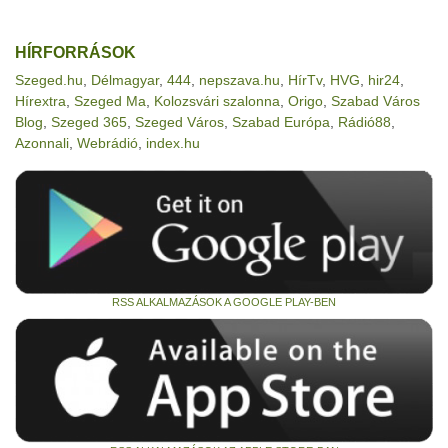
HÍRFORRÁSOK
Szeged.hu
,
Délmagyar
,
444
,
nepszava.hu
,
HírTv
,
HVG
,
hir24
,
Hírextra
,
Szeged Ma
,
Kolozsvári szalonna
,
Origo
,
Szabad Város
Blog
,
Szeged 365
,
Szeged Város
,
Szabad Európa
,
Rádió88
,
Azonnali
,
Webrádió
,
index.hu
RSS ALKALMAZÁSOK A GOOGLE PLAY-BEN