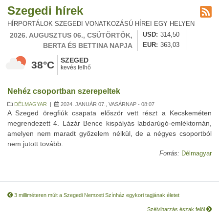
Szegedi hírek
HÍRPORTÁLOK SZEGEDI VONATKOZÁSÚ HÍREI EGY HELYEN
2026. AUGUSZTUS 06., CSÜTÖRTÖK,
USD
314,50
BERTA ÉS BETTINA NAPJA
EUR
363,03
SZEGED
38°C
kevés felhő
Nehéz csoportban szerepeltek
DÉLMAGYAR
|
2024. JANUÁR 07., VASÁRNAP - 08:07
A Szeged öregfiúk csapata először vett részt a Kecskeméten
megrendezett 4. Lázár Bence kispályás labdarúgó-emléktornán,
amelyen nem maradt győzelem nélkül, de a négyes csoportból
nem jutott tovább.
Forrás:
Délmagyar
3 milliméteren múlt a Szegedi Nemzeti Színház egykori tagjának életet
Szélviharzás észak felől