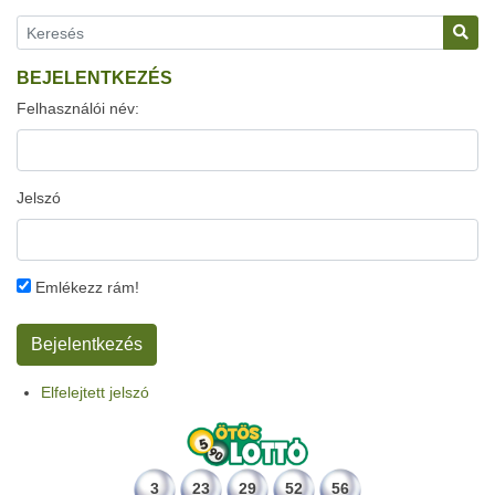
BEJELENTKEZÉS
Felhasználói név:
Jelszó
Emlékezz rám!
Elfelejtett jelszó
3
23
29
52
56