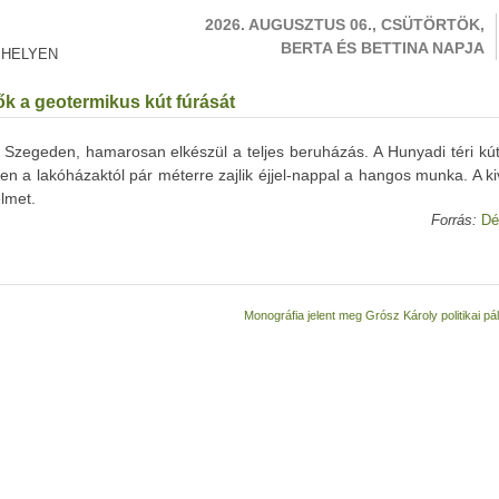
2026. AUGUSZTUS 06., CSÜTÖRTÖK,
BERTA ÉS BETTINA NAPJA
 HELYEN
ők a geotermikus kút fúrását
 Szegeden, hamarosan elkészül a teljes beruházás. A Hunyadi téri kút
en a lakóházaktól pár méterre zajlik éjjel-nappal a hangos munka. A ki
elmet.
Forrás:
Dé
Monográfia jelent meg Grósz Károly politikai pá