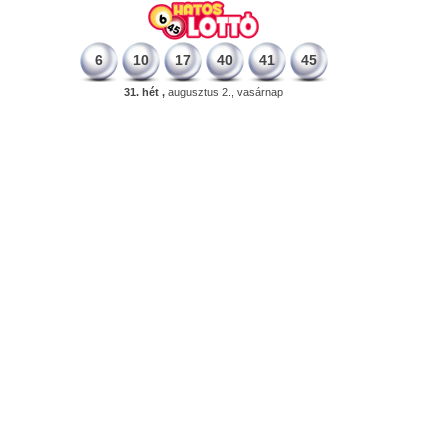
6
10
17
40
41
45
31. hét ,
augusztus 2., vasárnap