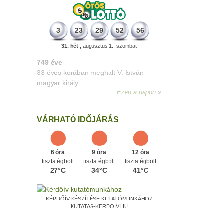
3
23
29
52
56
31. hét ,
augusztus 1., szombat
498 éve
A szávaszentdemeteri-nagyolaszi
győzelem, ahol a magyarok utoljára
győzték le a törököket Mohács előtt.
Ezen a napon
VÁRHATÓ IDŐJÁRÁS
6 óra
9 óra
12 óra
tiszta égbolt
tiszta égbolt
tiszta égbolt
27°C
34°C
41°C
KÉRDŐÍV KÉSZÍTÉSE KUTATÓMUNKÁHOZ
KUTATAS-KERDOIV.HU