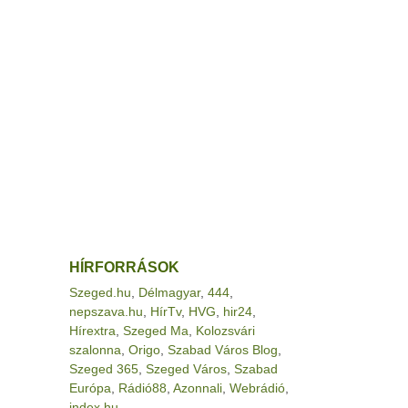
HÍRFORRÁSOK
Szeged.hu
,
Délmagyar
,
444
,
nepszava.hu
,
HírTv
,
HVG
,
hir24
,
Hírextra
,
Szeged Ma
,
Kolozsvári
szalonna
,
Origo
,
Szabad Város Blog
,
Szeged 365
,
Szeged Város
,
Szabad
Európa
,
Rádió88
,
Azonnali
,
Webrádió
,
index.hu