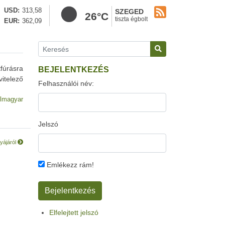
USD
313,58
SZEGED
26°C
tiszta égbolt
EUR
362,09
fúrásra
BEJELENTKEZÉS
vitelező
Felhasználói név:
lmagyar
Jelszó
lyájáról
Emlékezz rám!
Elfelejtett jelszó