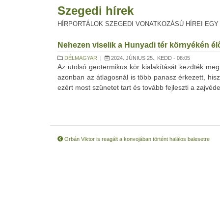
Szegedi hírek
HÍRPORTÁLOK SZEGEDI VONATKOZÁSÚ HÍREI EGY
Nehezen viselik a Hunyadi tér környékén él
DÉLMAGYAR
|
2024. JÚNIUS 25., KEDD - 08:05
Az utolsó geotermikus kör kialakítását kezdték meg
azonban az átlagosnál is több panasz érkezett, hisz
ezért most szünetet tart és tovább fejleszti a zajvéd
Orbán Viktor is reagált a konvojában történt halálos balesetre