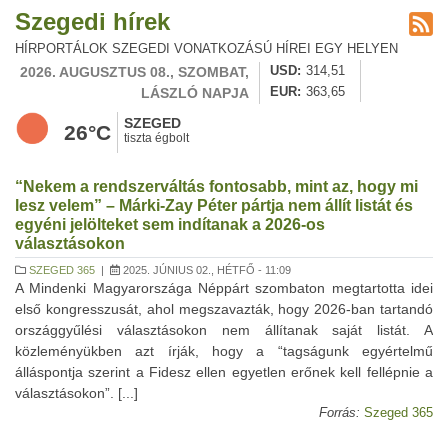
Szegedi hírek
HÍRPORTÁLOK SZEGEDI VONATKOZÁSÚ HÍREI EGY HELYEN
2026. AUGUSZTUS 08., SZOMBAT,
USD
314,51
LÁSZLÓ NAPJA
EUR
363,65
SZEGED
26°C
tiszta égbolt
“Nekem a rendszerváltás fontosabb, mint az, hogy mi
lesz velem” – Márki-Zay Péter pártja nem állít listát és
egyéni jelölteket sem indítanak a 2026-os
választásokon
SZEGED 365
|
2025. JÚNIUS 02., HÉTFŐ - 11:09
A Mindenki Magyarországa Néppárt szombaton megtartotta idei
első kongresszusát, ahol megszavazták, hogy 2026-ban tartandó
országgyűlési választásokon nem állítanak saját listát. A
közleményükben azt írják, hogy a “tagságunk egyértelmű
álláspontja szerint a Fidesz ellen egyetlen erőnek kell fellépnie a
választásokon”. [...]
Forrás:
Szeged 365