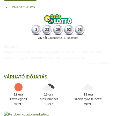
Elfelejtett jelszó
3
23
29
52
56
31. hét ,
augusztus 1., szombat
331 éve
Megszületett Mikes Kelemen memoáríró, műfordító, a XVIII.
századi magyar prózairodalom legnagyobb alakja.
Ezen a napon
VÁRHATÓ IDŐJÁRÁS
12 óra
15 óra
18 óra
tiszta égbolt
erős felhőzet
szórványos felhőzet
30°C
33°C
28°C