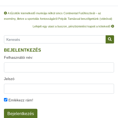
A tűzoltók kiemelkedő munkája nélkül sincs Continental Futófesztivál – az
esemény, illetve a sportolás fontosságáról Polyák Tamással beszélgettünk (videóval)
Lefejelt egy utast a buszon, pénzbüntetést kapott a kötekedő
BEJELENTKEZÉS
Felhasználói név:
Jelszó
Emlékezz rám!