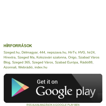
HÍRFORRÁSOK
Szeged.hu
,
Délmagyar
,
444
,
nepszava.hu
,
HírTv
,
HVG
,
hir24
,
Hírextra
,
Szeged Ma
,
Kolozsvári szalonna
,
Origo
,
Szabad Város
Blog
,
Szeged 365
,
Szeged Város
,
Szabad Európa
,
Rádió88
,
Azonnali
,
Webrádió
,
index.hu
RSS ALKALMAZÁSOK A GOOGLE PLAY-BEN