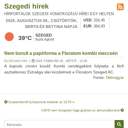
Szegedi hírek
HÍRPORTÁLOK SZEGEDI VONATKOZÁSÚ HÍREI EGY HELYEN
2026. AUGUSZTUS 06., CSÜTÖRTÖK,
USD
316,45
BERTA ÉS BETTINA NAPJA
EUR
364,93
SZEGED
39°C
tiszta égbolt
Nem borult a papírforma a Floratom komlói meccsén
DÉLMAGYAR
|
2024. FEBRUÁR 05., HÉTFŐ - 12:06
A bajnoki címért küzdő Komló vendégeként folytatta a férfi
asztalitenisz Extraliga idei küzdelmeit a Floratom Szeged AC.
Forrás:
Délmagyar
Szeptembertől új képzések indulnak az SZTE-n
A BYD nem Szegeden fogja gyártani az akkumulátorokat