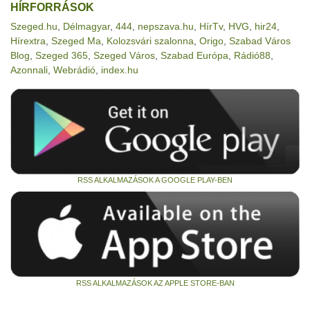
HÍRFORRÁSOK
Szeged.hu
,
Délmagyar
,
444
,
nepszava.hu
,
HírTv
,
HVG
,
hir24
,
Hírextra
,
Szeged Ma
,
Kolozsvári szalonna
,
Origo
,
Szabad Város
Blog
,
Szeged 365
,
Szeged Város
,
Szabad Európa
,
Rádió88
,
Azonnali
,
Webrádió
,
index.hu
RSS ALKALMAZÁSOK A GOOGLE PLAY-BEN
RSS ALKALMAZÁSOK AZ APPLE STORE-BAN