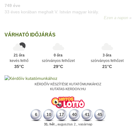
VÁRHATÓ IDŐJÁRÁS
21 óra
0 óra
3 óra
kevés felhő
szórványos felhőzet
szórványos felhőzet
35°C
29°C
21°C
KÉRDŐÍV KÉSZÍTÉSE KUTATÓMUNKÁHOZ
KUTATAS-KERDOIV.HU
6
10
17
40
41
45
31. hét ,
augusztus 2., vasárnap