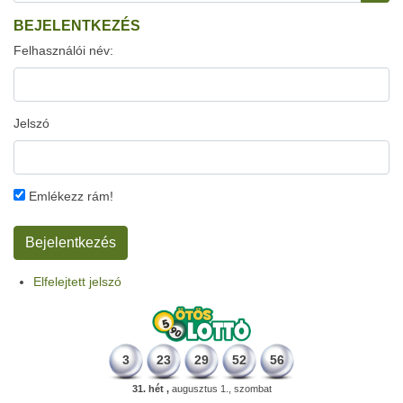
BEJELENTKEZÉS
Felhasználói név:
Jelszó
Emlékezz rám!
Elfelejtett jelszó
3
23
29
52
56
31. hét ,
augusztus 1., szombat