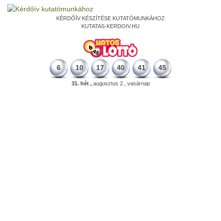
KÉRDŐÍV KÉSZÍTÉSE KUTATÓMUNKÁHOZ
KUTATAS-KERDOIV.HU
6
10
17
40
41
45
31. hét ,
augusztus 2., vasárnap