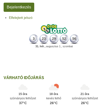
Elfelejtett jelszó
3
23
29
52
56
31. hét ,
augusztus 1., szombat
196 éve
Megszületett Kondor Gusztáv csillagász, matematikus, egyetemi
tanár, akadémikus.
Ezen a napon
VÁRHATÓ IDŐJÁRÁS
15 óra
18 óra
21 óra
szórványos felhőzet
kevés felhő
szórványos felhőzet
37°C
26°C
26°C