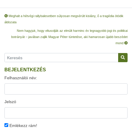
Meghalt a hétvégi rallybalesetben súlyosan megsérült kislány, ő a tragédia ötödik
áldozata
Nem hagyjuk, hogy eltusolják az elmúlt harminc év legnagyobb jogi és politikai
botrányát – javában zajlik Magyar Péter tüntetése, aki hamarosan újabb beszédet
mond
BEJELENTKEZÉS
Felhasználói név:
Jelszó
Emlékezz rám!