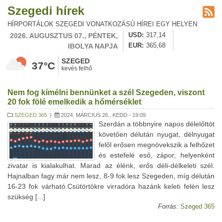
Szegedi hírek
HÍRPORTÁLOK SZEGEDI VONATKOZÁSÚ HÍREI EGY HELYEN
2026. AUGUSZTUS 07., PÉNTEK,
USD
317,14
IBOLYA NAPJA
EUR
365,68
SZEGED
37°C
kevés felhő
Nem fog kímélni bennünket a szél Szegeden, viszont
20 fok fölé emelkedik a hőmérséklet
SZEGED 365
|
2024. MÁRCIUS 26., KEDD - 19:09
Szerdán a többnyire napos délelőttöt
követően délután nyugat, délnyugat
felől erősen megnövekszik a felhőzet
és estefelé eső, zápor, helyenként
zivatar is kialakulhat. Marad az élénk, erős déli-délkeleti szél.
Hajnalban fagy már nem lesz, 8-9 fok lesz Szegeden, míg délután
16-23 fok várható.Csütörtökre virradóra hazánk keleti felén lesz
szükség [...]
Forrás:
Szeged 365