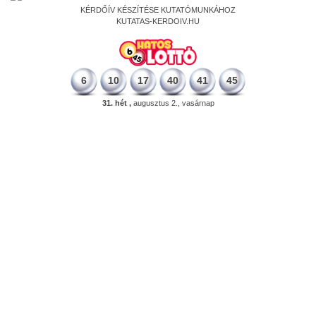
KÉRDŐÍV KÉSZÍTÉSE KUTATÓMUNKÁHOZ
KUTATAS-KERDOIV.HU
6
10
17
40
41
45
31. hét ,
augusztus 2., vasárnap