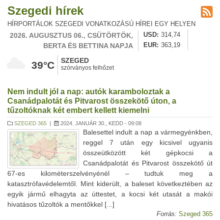
Szegedi hírek
HÍRPORTÁLOK SZEGEDI VONATKOZÁSÚ HÍREI EGY HELYEN
2026. AUGUSZTUS 06., CSÜTÖRTÖK,
USD
314,74
BERTA ÉS BETTINA NAPJA
EUR
363,19
SZEGED
39°C
szórványos felhőzet
Nem indult jól a nap: autók karamboloztak a
Csanádpalotát és Pitvarost összekötő úton, a
tűzoltóknak két embert kellett kiemelni
SZEGED 365
|
2024. JANUÁR 30., KEDD - 09:08
Balesettel indult a nap a vármegyénkben,
reggel 7 után egy kicsivel ugyanis
összeütközött két gépkocsi a
Csanádpalotát és Pitvarost összekötő út
67-es kilométerszelvényénél – tudtuk meg a
katasztrófavédelemtől. Mint kiderült, a baleset következtében az
egyik jármű elhagyta az úttestet, a kocsi két utasát a makói
hivatásos tűzoltók a mentőkkel [...]
Forrás:
Szeged 365