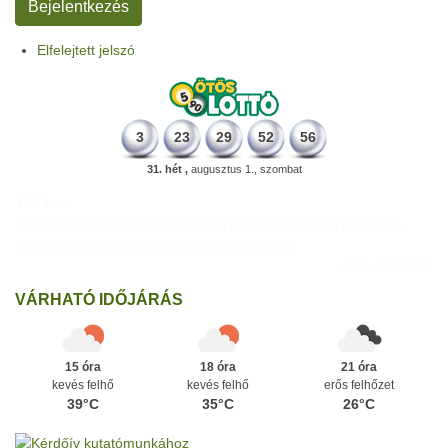
Elfelejtett jelszó
3
23
29
52
56
31. hét ,
augusztus 1., szombat
498 éve
A szávaszentdemeteri-nagyolaszi győzelem, ahol a magyarok
utoljára győzték le a törököket Mohács előtt.
Ezen a napon
VÁRHATÓ IDŐJÁRÁS
15 óra
18 óra
21 óra
kevés felhő
kevés felhő
erős felhőzet
39°C
35°C
26°C