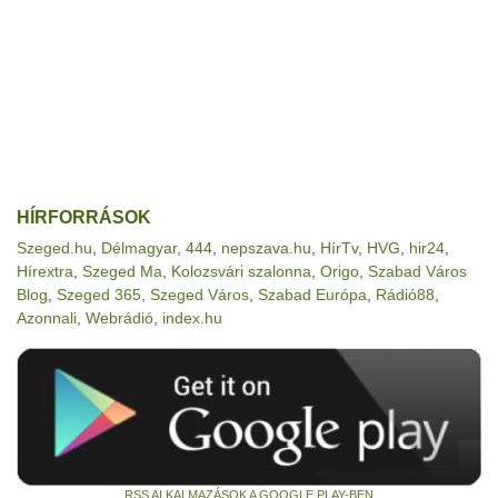
HÍRFORRÁSOK
Szeged.hu
,
Délmagyar
,
444
,
nepszava.hu
,
HírTv
,
HVG
,
hir24
,
Hírextra
,
Szeged Ma
,
Kolozsvári szalonna
,
Origo
,
Szabad Város
Blog
,
Szeged 365
,
Szeged Város
,
Szabad Európa
,
Rádió88
,
Azonnali
,
Webrádió
,
index.hu
RSS ALKALMAZÁSOK A GOOGLE PLAY-BEN