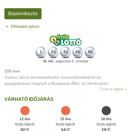
Elfelejtett jelszó
1
24
42
66
86
32. hét ,
augusztus 8., szombat
155 éve
Xantus János természettudós közreműködésével és
igazgatásával megnyílt a Budapesti Állat- és Növénykert.
Ezen a napon
VÁRHATÓ IDŐJÁRÁS
12 óra
15 óra
18 óra
tiszta égbolt
tiszta égbolt
tiszta égbolt
30°C
34°C
29°C