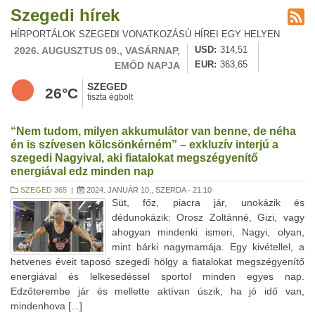
Szegedi hírek
HÍRPORTÁLOK SZEGEDI VONATKOZÁSÚ HÍREI EGY HELYEN
2026. AUGUSZTUS 09., VASÁRNAP,
USD
314,51
EMŐD NAPJA
EUR
363,65
SZEGED
26°C
tiszta égbolt
“Nem tudom, milyen akkumulátor van benne, de néha
én is szívesen kölcsönkérném” – exkluzív interjú a
szegedi Nagyival, aki fiatalokat megszégyenítő
energiával edz minden nap
SZEGED 365
|
2024. JANUÁR 10., SZERDA - 21:10
Süt, főz, piacra jár, unokázik és
dédunokázik: Orosz Zoltánné, Gizi, vagy
ahogyan mindenki ismeri, Nagyi, olyan,
mint bárki nagymamája. Egy kivétellel, a
hetvenes éveit taposó szegedi hölgy a fiatalokat megszégyenítő
energiával és lelkesedéssel sportol minden egyes nap.
Edzőterembe jár és mellette aktívan úszik, ha jó idő van,
mindenhova [...]