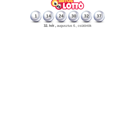
1
14
24
30
32
37
32. hét ,
augusztus 6., csütörtök