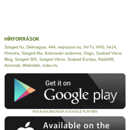
HÍRFORRÁSOK
Szeged.hu
,
Délmagyar
,
444
,
nepszava.hu
,
HírTv
,
HVG
,
hir24
,
Hírextra
,
Szeged Ma
,
Kolozsvári szalonna
,
Origo
,
Szabad Város
Blog
,
Szeged 365
,
Szeged Város
,
Szabad Európa
,
Rádió88
,
Azonnali
,
Webrádió
,
index.hu
RSS ALKALMAZÁSOK A GOOGLE PLAY-BEN