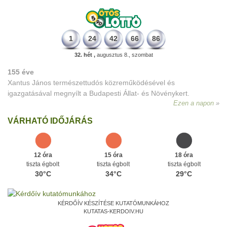
1
24
42
66
86
32. hét ,
augusztus 8., szombat
155 éve
Xantus János természettudós közreműködésével és
igazgatásával megnyílt a Budapesti Állat- és Növénykert.
Ezen a napon
VÁRHATÓ IDŐJÁRÁS
12 óra
15 óra
18 óra
tiszta égbolt
tiszta égbolt
tiszta égbolt
30°C
34°C
29°C
KÉRDŐÍV KÉSZÍTÉSE KUTATÓMUNKÁHOZ
KUTATAS-KERDOIV.HU