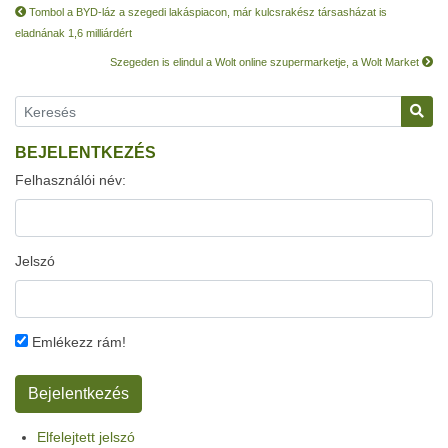
Tombol a BYD-láz a szegedi lakáspiacon, már kulcsrakész társasházat is
eladnának 1,6 milliárdért
Szegeden is elindul a Wolt online szupermarketje, a Wolt Market
BEJELENTKEZÉS
Felhasználói név:
Jelszó
Emlékezz rám!
Elfelejtett jelszó