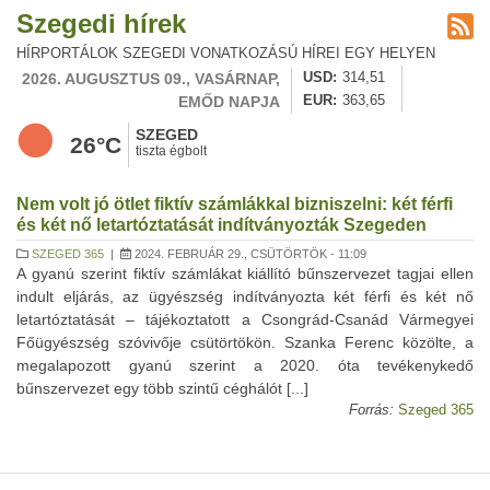
Szegedi hírek
HÍRPORTÁLOK SZEGEDI VONATKOZÁSÚ HÍREI EGY HELYEN
2026. AUGUSZTUS 09., VASÁRNAP,
USD
314,51
EMŐD NAPJA
EUR
363,65
SZEGED
26°C
tiszta égbolt
Nem volt jó ötlet fiktív számlákkal bizniszelni: két férfi
és két nő letartóztatását indítványozták Szegeden
SZEGED 365
|
2024. FEBRUÁR 29., CSÜTÖRTÖK - 11:09
A gyanú szerint fiktív számlákat kiállító bűnszervezet tagjai ellen
indult eljárás, az ügyészség indítványozta két férfi és két nő
letartóztatását – tájékoztatott a Csongrád-Csanád Vármegyei
Főügyészség szóvivője csütörtökön. Szanka Ferenc közölte, a
megalapozott gyanú szerint a 2020. óta tevékenykedő
bűnszervezet egy több szintű céghálót [...]
Forrás:
Szeged 365