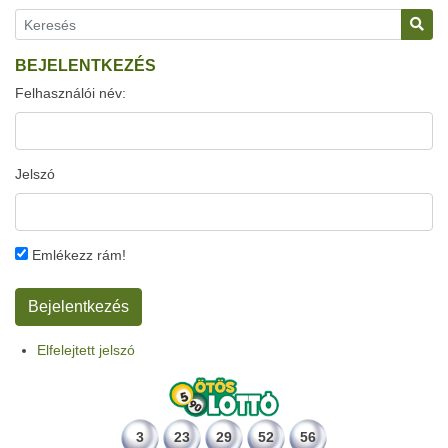
BEJELENTKEZÉS
Felhasználói név:
Jelszó
Emlékezz rám!
Elfelejtett jelszó
3
23
29
52
56