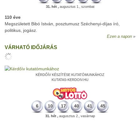
31. hét ,
augusztus 1., szombat
110 éve
Megszületett Bibó István, posztumusz Széchenyi-díjas író,
politikus, jogász.
Ezen a napon
VÁRHATÓ IDŐJÁRÁS
KÉRDŐÍV KÉSZÍTÉSE KUTATÓMUNKÁHOZ
KUTATAS-KERDOIV.HU
6
10
17
40
41
45
31. hét ,
augusztus 2., vasárnap