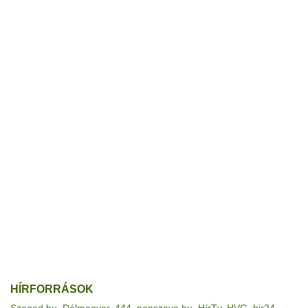
HÍRFORRÁSOK
Szeged.hu
,
Délmagyar
,
444
,
nepszava.hu
,
HírTv
,
HVG
,
hir24
,