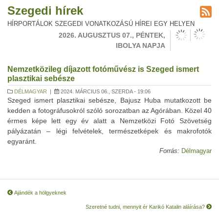
Szegedi hírek
HÍRPORTÁLOK SZEGEDI VONATKOZÁSÚ HÍREI EGY HELYEN
2026. AUGUSZTUS 07., PÉNTEK,
IBOLYA NAPJA
Nemzetközileg díjazott fotóművész is Szeged ismert
plasztikai sebésze
DÉLMAGYAR
|
2024. MÁRCIUS 06., SZERDA - 19:06
Szeged ismert plasztikai sebésze, Bajusz Huba mutatkozott be
kedden a fotográfusokról szóló sorozatban az Agórában. Közel 40
érmes képe lett egy év alatt a Nemzetközi Fotó Szövetség
pályázatán – légi felvételek, természetképek és makrofotók
egyaránt.
Forrás:
Délmagyar
Ajándék a hölgyeknek
Szeretné tudni, mennyit ér Karikó Katalin aláírása?