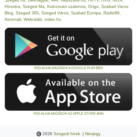
Hírextra
,
Szeged Ma
,
Kolozsvári szalonna
,
Origo
,
Szabad Város
Blog
,
Szeged 365
,
Szeged Város
,
Szabad Európa
,
Rádió88
,
Azonnali
,
Webrádió
,
index.hu
RSS ALKALMAZÁSOK A GOOGLE PLAY-BEN
RSS ALKALMAZÁSOK AZ APPLE STORE-BAN
2026
Szegedi hírek
|
Névjegy