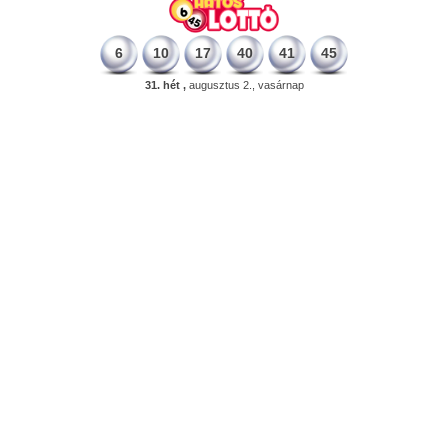
6
10
17
40
41
45
31. hét ,
augusztus 2., vasárnap