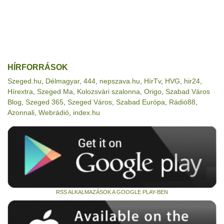
HÍRFORRÁSOK
Szeged.hu
,
Délmagyar
,
444
,
nepszava.hu
,
HírTv
,
HVG
,
hir24
,
Hírextra
,
Szeged Ma
,
Kolozsvári szalonna
,
Origo
,
Szabad Város
Blog
,
Szeged 365
,
Szeged Város
,
Szabad Európa
,
Rádió88
,
Azonnali
,
Webrádió
,
index.hu
RSS ALKALMAZÁSOK A GOOGLE PLAY-BEN