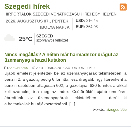
Szegedi hírek
HÍRPORTÁLOK SZEGEDI VONATKOZÁSÚ HÍREI EGY HELYEN
2026. AUGUSZTUS 07., PÉNTEK,
USD
316,45
IBOLYA NAPJA
EUR
364,93
SZEGED
25°C
szórványos felhőzet
Nincs megállás? A héten már harmadszor drágul az
üzemanyag a hazai kutakon
SZEGED 365
|
2024. JÚNIUS 20., CSÜTÖRTÖK - 11:10
Újabb emelést jelentettek be az üzemanyagárak tekintetében, a
benzin 2, a gázolaj pedig 6 forinttal lesz drágább, így literenként a
benzin esetében átlagosan 602, a gázolajnál 620 forintos árakkal
kell számolni, írta meg az Index. Csütörtöktől újabb emelésre
ébredtünk az üzemanyagárak tekintetében – derül ki
a holtankoljak.hu tájékoztatásából. [...]
Forrás:
Szeged 365