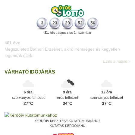
3
23
29
52
56
31. hét ,
augusztus 1., szombat
VÁRHATÓ IDŐJÁRÁS
6 óra
9 óra
12 óra
szórványos felhőzet
erős felhőzet
szórványos felhőzet
27°C
34°C
37°C
KÉRDŐÍV KÉSZÍTÉSE KUTATÓMUNKÁHOZ
KUTATAS-KERDOIV.HU