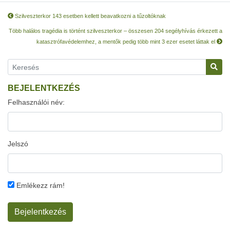
Szilveszterkor 143 esetben kellett beavatkozni a tűzoltóknak
Több halálos tragédia is történt szilveszterkor – összesen 204 segélyhívás érkezett a
katasztrófavédelemhez, a mentők pedig több mint 3 ezer esetet láttak el
BEJELENTKEZÉS
Felhasználói név:
Jelszó
Emlékezz rám!