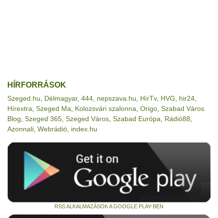
HÍRFORRÁSOK
Szeged.hu
,
Délmagyar
,
444
,
nepszava.hu
,
HírTv
,
HVG
,
hir24
,
Hírextra
,
Szeged Ma
,
Kolozsvári szalonna
,
Origo
,
Szabad Város
Blog
,
Szeged 365
,
Szeged Város
,
Szabad Európa
,
Rádió88
,
Azonnali
,
Webrádió
,
index.hu
RSS ALKALMAZÁSOK A GOOGLE PLAY-BEN