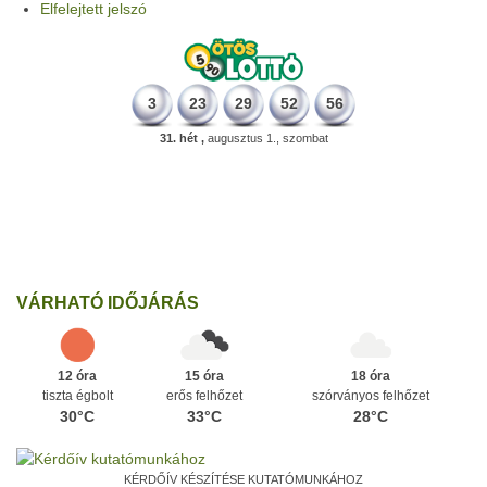
Elfelejtett jelszó
3
23
29
52
56
31. hét ,
augusztus 1., szombat
331 éve
Megszületett Mikes Kelemen memoáríró, műfordító, a XVIII.
századi magyar prózairodalom legnagyobb alakja.
Ezen a napon
VÁRHATÓ IDŐJÁRÁS
12 óra
15 óra
18 óra
tiszta égbolt
erős felhőzet
szórványos felhőzet
30°C
33°C
28°C
KÉRDŐÍV KÉSZÍTÉSE KUTATÓMUNKÁHOZ