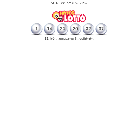
KUTATAS-KERDOIV.HU
1
14
24
30
32
37
32. hét ,
augusztus 6., csütörtök