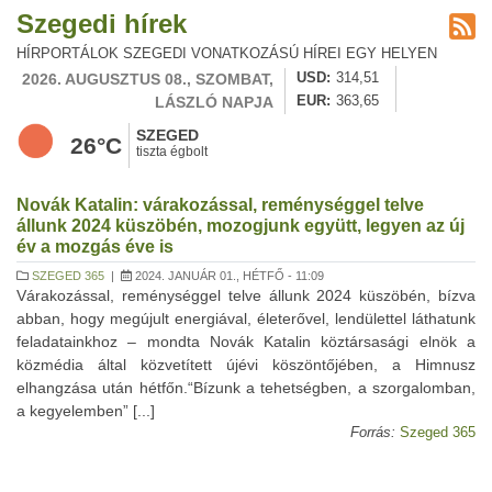
Szegedi hírek
HÍRPORTÁLOK SZEGEDI VONATKOZÁSÚ HÍREI EGY HELYEN
2026. AUGUSZTUS 08., SZOMBAT,
USD
314,51
LÁSZLÓ NAPJA
EUR
363,65
SZEGED
26°C
tiszta égbolt
Novák Katalin: várakozással, reménységgel telve
állunk 2024 küszöbén, mozogjunk együtt, legyen az új
év a mozgás éve is
SZEGED 365
|
2024. JANUÁR 01., HÉTFŐ - 11:09
Várakozással, reménységgel telve állunk 2024 küszöbén, bízva
abban, hogy megújult energiával, életerővel, lendülettel láthatunk
feladatainkhoz – mondta Novák Katalin köztársasági elnök a
közmédia által közvetített újévi köszöntőjében, a Himnusz
elhangzása után hétfőn.“Bízunk a tehetségben, a szorgalomban,
a kegyelemben” [...]
Forrás:
Szeged 365