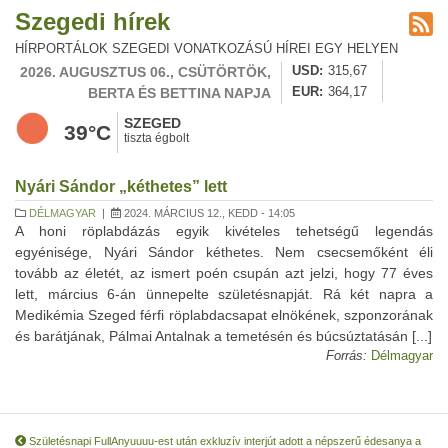
Szegedi hírek
HÍRPORTÁLOK SZEGEDI VONATKOZÁSÚ HÍREI EGY HELYEN
2026. AUGUSZTUS 06., CSÜTÖRTÖK,
USD
315,67
BERTA ÉS BETTINA NAPJA
EUR
364,17
SZEGED
39°C
tiszta égbolt
Nyári Sándor „kéthetes” lett
DÉLMAGYAR
|
2024. MÁRCIUS 12., KEDD - 14:05
A honi röplabdázás egyik kivételes tehetségű legendás
egyénisége, Nyári Sándor kéthetes. Nem csecsemőként éli
tovább az életét, az ismert poén csupán azt jelzi, hogy 77 éves
lett, március 6-án ünnepelte születésnapját. Rá két napra a
Medikémia Szeged férfi röplabdacsapat elnökének, szponzorának
és barátjának, Pálmai Antalnak a temetésén és búcsúztatásán [...]
Forrás:
Délmagyar
Születésnapi FullAnyuuuu-est után exkluzív interjút adott a népszerű édesanya a