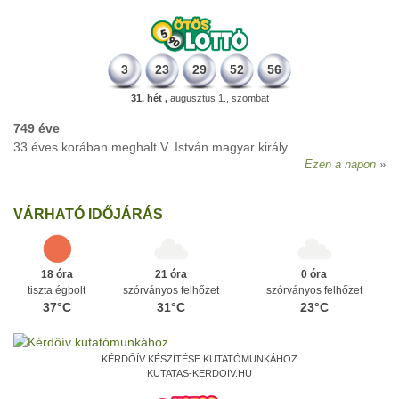
3
23
29
52
56
31. hét ,
augusztus 1., szombat
749 éve
33 éves korában meghalt V. István magyar király.
Ezen a napon
VÁRHATÓ IDŐJÁRÁS
18 óra
21 óra
0 óra
tiszta égbolt
szórványos felhőzet
szórványos felhőzet
37°C
31°C
23°C
KÉRDŐÍV KÉSZÍTÉSE KUTATÓMUNKÁHOZ
KUTATAS-KERDOIV.HU