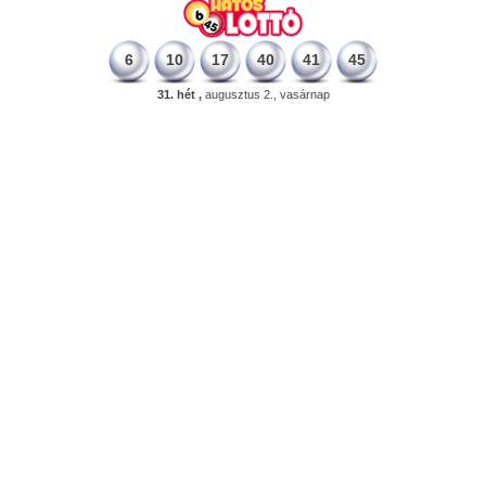
6
10
17
40
41
45
31. hét ,
augusztus 2., vasárnap