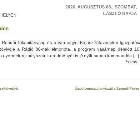
2026. AUGUSZTUS 08., SZOMBAT,
LÁSZLÓ NAPJA
 HELYEN
eden
 Rendőr-főkapitányság és a vármegyei Katasztrófavédelmi Igazgatós
zóvivője a Rádió 88-nak elmondta, a program vasárnap délelőtt 10
 a gyermekrajzpályázatuk eredményét is. A nyílt napon kommandós [...]
Forrás:
 elkövetőjét
Újabb bemutatóra készül a Szegedi Pince