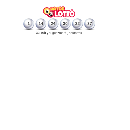
1
14
24
30
32
37
32. hét ,
augusztus 6., csütörtök