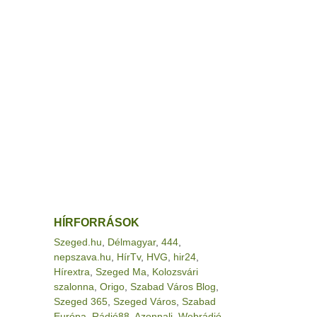
HÍRFORRÁSOK
Szeged.hu
,
Délmagyar
,
444
,
nepszava.hu
,
HírTv
,
HVG
,
hir24
,
Hírextra
,
Szeged Ma
,
Kolozsvári
szalonna
,
Origo
,
Szabad Város Blog
,
Szeged 365
,
Szeged Város
,
Szabad
Európa
,
Rádió88
,
Azonnali
,
Webrádió
,