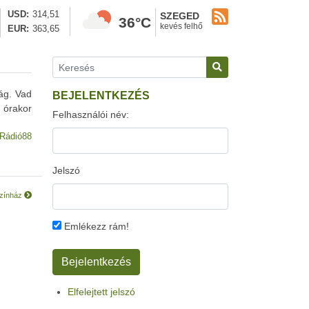
USD
314,51
SZEGED
36°C
kevés felhő
EUR
363,65
ág. Vad
BEJELENTKEZÉS
 órakor
Felhasználói név:
Rádió88
Jelszó
színház
Emlékezz rám!
Elfelejtett jelszó