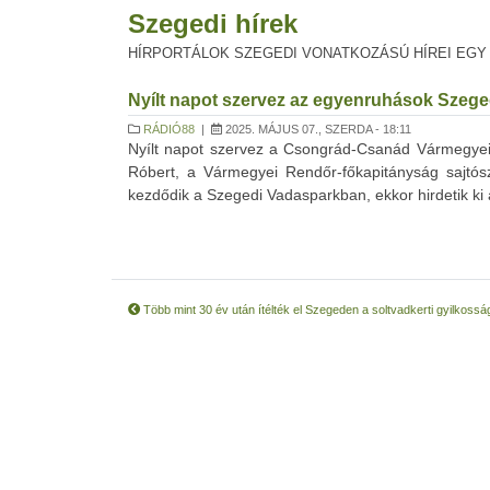
Szegedi hírek
HÍRPORTÁLOK SZEGEDI VONATKOZÁSÚ HÍREI EGY
Nyílt napot szervez az egyenruhások Szeg
RÁDIÓ88
|
2025. MÁJUS 07., SZERDA - 18:11
Nyílt napot szervez a Csongrád-Csanád Vármegyei
Róbert, a Vármegyei Rendőr-főkapitányság sajtós
kezdődik a Szegedi Vadasparkban, ekkor hirdetik ki
Több mint 30 év után ítélték el Szegeden a soltvadkerti gyilkosság