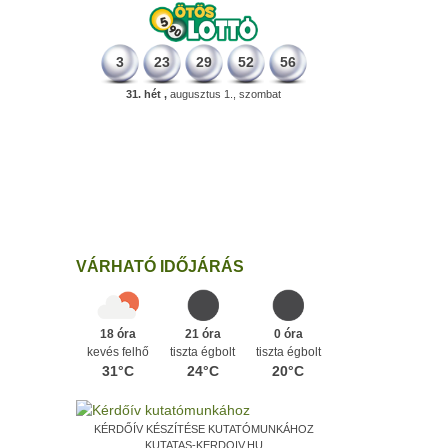
3
23
29
52
56
31. hét ,
augusztus 1., szombat
331 éve
Megszületett Mikes Kelemen
memoáríró, műfordító, a XVIII. századi
magyar prózairodalom legnagyobb
alakja.
Ezen a napon
VÁRHATÓ IDŐJÁRÁS
18 óra
21 óra
0 óra
kevés felhő
tiszta égbolt
tiszta égbolt
31°C
24°C
20°C
KÉRDŐÍV KÉSZÍTÉSE KUTATÓMUNKÁHOZ
KUTATAS-KERDOIV.HU