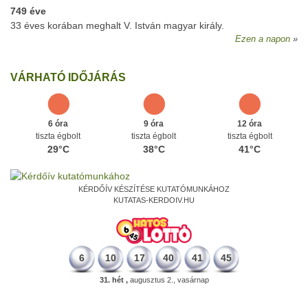
749 éve
33 éves korában meghalt V. István magyar király.
Ezen a napon
VÁRHATÓ IDŐJÁRÁS
6 óra
9 óra
12 óra
tiszta égbolt
tiszta égbolt
tiszta égbolt
29°C
38°C
41°C
KÉRDŐÍV KÉSZÍTÉSE KUTATÓMUNKÁHOZ
KUTATAS-KERDOIV.HU
6
10
17
40
41
45
31. hét ,
augusztus 2., vasárnap