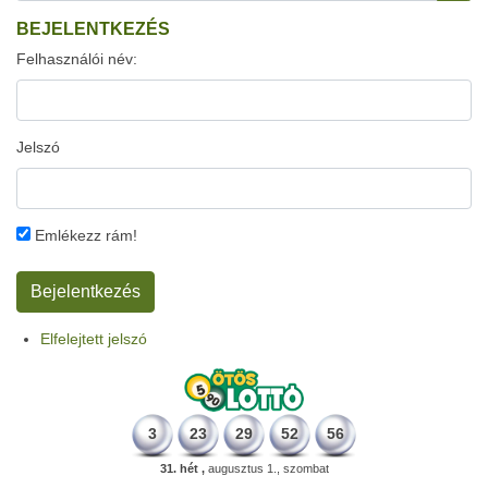
BEJELENTKEZÉS
Felhasználói név:
Jelszó
Emlékezz rám!
Elfelejtett jelszó
3
23
29
52
56
31. hét ,
augusztus 1., szombat