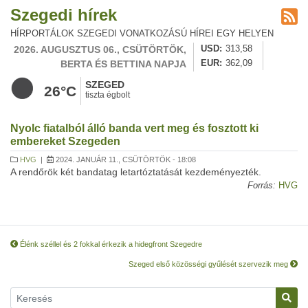
Szegedi hírek
HÍRPORTÁLOK SZEGEDI VONATKOZÁSÚ HÍREI EGY HELYEN
2026. AUGUSZTUS 06., CSÜTÖRTÖK,
USD
313,58
BERTA ÉS BETTINA NAPJA
EUR
362,09
SZEGED
26°C
tiszta égbolt
Nyolc fiatalból álló banda vert meg és fosztott ki
embereket Szegeden
HVG
|
2024. JANUÁR 11., CSÜTÖRTÖK - 18:08
A rendőrök két bandatag letartóztatását kezdeményezték.
Forrás:
HVG
Élénk széllel és 2 fokkal érkezik a hidegfront Szegedre
Szeged első közösségi gyűlését szervezik meg