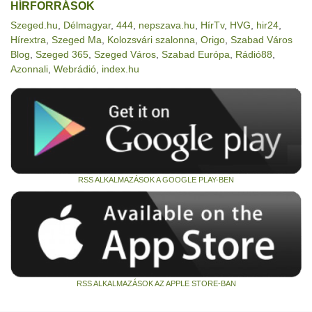
HÍRFORRÁSOK
Szeged.hu
,
Délmagyar
,
444
,
nepszava.hu
,
HírTv
,
HVG
,
hir24
,
Hírextra
,
Szeged Ma
,
Kolozsvári szalonna
,
Origo
,
Szabad Város
Blog
,
Szeged 365
,
Szeged Város
,
Szabad Európa
,
Rádió88
,
Azonnali
,
Webrádió
,
index.hu
RSS ALKALMAZÁSOK A GOOGLE PLAY-BEN
RSS ALKALMAZÁSOK AZ APPLE STORE-BAN