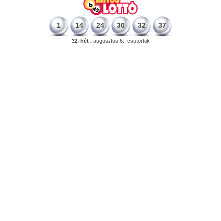
1
14
24
30
32
37
32. hét ,
augusztus 6., csütörtök