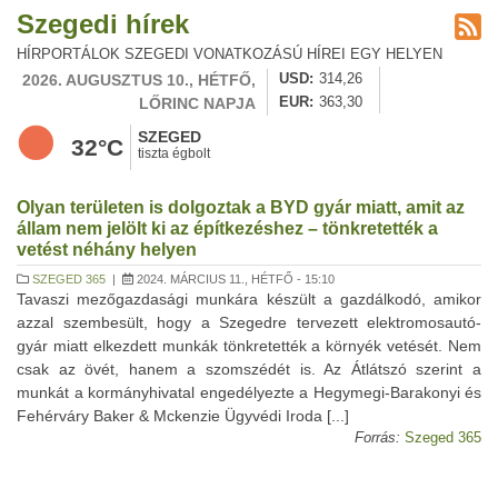
Szegedi hírek
HÍRPORTÁLOK SZEGEDI VONATKOZÁSÚ HÍREI EGY HELYEN
2026. AUGUSZTUS 10., HÉTFŐ,
USD
314,26
LŐRINC NAPJA
EUR
363,30
SZEGED
32°C
tiszta égbolt
Olyan területen is dolgoztak a BYD gyár miatt, amit az
állam nem jelölt ki az építkezéshez – tönkretették a
vetést néhány helyen
SZEGED 365
|
2024. MÁRCIUS 11., HÉTFŐ - 15:10
Tavaszi mezőgazdasági munkára készült a gazdálkodó, amikor
azzal szembesült, hogy a Szegedre tervezett elektromosautó-
gyár miatt elkezdett munkák tönkretették a környék vetését. Nem
csak az övét, hanem a szomszédét is. Az Átlátszó szerint a
munkát a kormányhivatal engedélyezte a Hegymegi-Barakonyi és
Fehérváry Baker & Mckenzie Ügyvédi Iroda [...]
Forrás:
Szeged 365