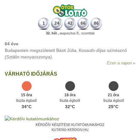
1
24
42
66
86
32. hét ,
augusztus 8., szombat
64 éve
Budapesten megszületett Básti Júlia, Kossuth-díjas színésznő
(Sztálin menyasszonya)
.
Ezen a napon
VÁRHATÓ IDŐJÁRÁS
15 óra
18 óra
21 óra
tiszta égbolt
tiszta égbolt
tiszta égbolt
34°C
32°C
25°C
KÉRDŐÍV KÉSZÍTÉSE KUTATÓMUNKÁHOZ
KUTATAS-KERDOIV.HU