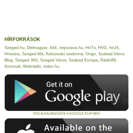
HÍRFORRÁSOK
Szeged.hu
,
Délmagyar
,
444
,
nepszava.hu
,
HírTv
,
HVG
,
hir24
,
Hírextra
,
Szeged Ma
,
Kolozsvári szalonna
,
Origo
,
Szabad Város
Blog
,
Szeged 365
,
Szeged Város
,
Szabad Európa
,
Rádió88
,
Azonnali
,
Webrádió
,
index.hu
RSS ALKALMAZÁSOK A GOOGLE PLAY-BEN