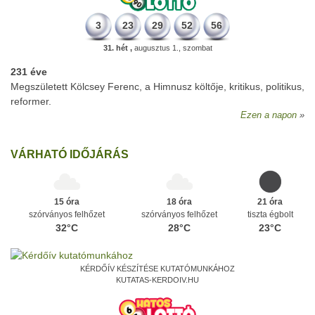
3
23
29
52
56
31. hét ,
augusztus 1., szombat
231 éve
Megszületett Kölcsey Ferenc, a Himnusz költője, kritikus, politikus,
reformer.
Ezen a napon
VÁRHATÓ IDŐJÁRÁS
15 óra
18 óra
21 óra
szórványos felhőzet
szórványos felhőzet
tiszta égbolt
32°C
28°C
23°C
KÉRDŐÍV KÉSZÍTÉSE KUTATÓMUNKÁHOZ
KUTATAS-KERDOIV.HU