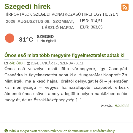
Szegedi hírek
HÍRPORTÁLOK SZEGEDI VONATKOZÁSÚ HÍREI EGY HELYEN
2026. AUGUSZTUS 08., SZOMBAT,
USD
314,51
LÁSZLÓ NAPJA
EUR
363,65
SZEGED
31°C
tiszta égbolt
Ónos eső miatt több megyére figyelmeztetést adtak ki
RÁDIÓ88
|
2024. JANUÁR 17., SZERDA - 08:11
Ónos eső veszélye miatt több vármegyére, így Csongrád-
Csanádra is figyelmeztetést adott ki a HungaroMet Nonprofit Zrt.
Mint írták, ma a késő hajnali óráktól délnyugat felől – jellemzően
kis mennyiségű – vegyes halmazállapotú csapadék érkezik
átmeneti ónos esővel, amely a legtöbb helyen napközben esőbe
megy át, de az Északi-középhegység [...]
Forrás:
Rádió88
Mától a megszokott rendben működik az ásotthalmi közúti határátkelőhely