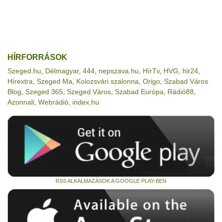
HÍRFORRÁSOK
Szeged.hu
,
Délmagyar
,
444
,
nepszava.hu
,
HírTv
,
HVG
,
hir24
,
Hírextra
,
Szeged Ma
,
Kolozsvári szalonna
,
Origo
,
Szabad Város
Blog
,
Szeged 365
,
Szeged Város
,
Szabad Európa
,
Rádió88
,
Azonnali
,
Webrádió
,
index.hu
RSS ALKALMAZÁSOK A GOOGLE PLAY-BEN