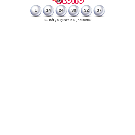
1
14
24
30
32
37
32. hét ,
augusztus 6., csütörtök