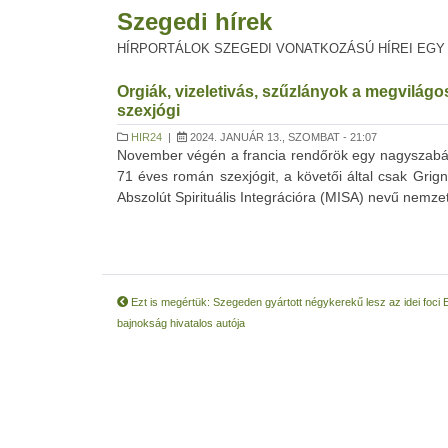
Szegedi hírek
HÍRPORTÁLOK SZEGEDI VONATKOZÁSÚ HÍREI EGY
Orgiák, vizeletivás, szűzlányok a megvilágos
szexjógi
HIR24
|
2024. JANUÁR 13., SZOMBAT - 21:07
November végén a francia rendőrök egy nagyszabású 
71 éves román szexjógit, a követői által csak Grign
Abszolút Spirituális Integrációra (MISA) nevű nemzetk
Ezt is megértük: Szegeden gyártott négykerekű lesz az idei foci 
bajnokság hivatalos autója