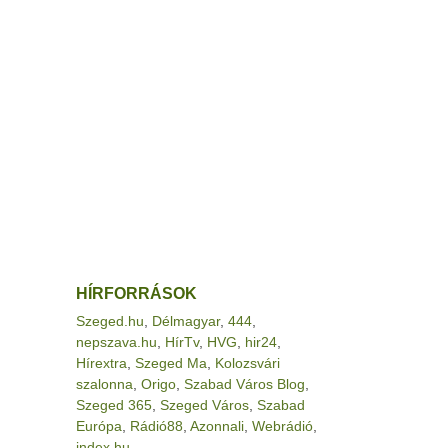
HÍRFORRÁSOK
Szeged.hu
,
Délmagyar
,
444
,
nepszava.hu
,
HírTv
,
HVG
,
hir24
,
Hírextra
,
Szeged Ma
,
Kolozsvári
szalonna
,
Origo
,
Szabad Város Blog
,
Szeged 365
,
Szeged Város
,
Szabad
Európa
,
Rádió88
,
Azonnali
,
Webrádió
,
index.hu