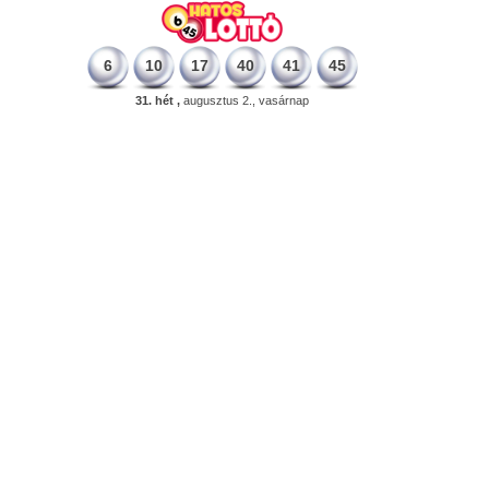
6
10
17
40
41
45
31. hét ,
augusztus 2., vasárnap