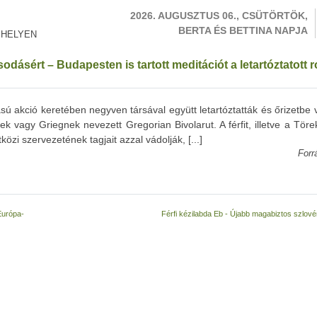
2026. AUGUSZTUS 06., CSÜTÖRTÖK,
BERTA ÉS BETTINA NAPJA
 HELYEN
odásért – Budapesten is tartott meditációt a letartóztatott
akció keretében negyven társával együtt letartóztatták és őrizetbe v
ek vagy Griegnek nevezett Gregorian Bivolarut. A férfit, illetve a Tör
özi szervezetének tagjait azzal vádolják, [...]
Forr
Európa-
Férfi kézilabda Eb - Újabb magabiztos szlové