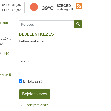
USD
315,34
SZEGED
39°C
tiszta égbolt
EUR
363,92
 román
BEJELENTKEZÉS
ették a
Felhasználói név:
ekvés az
ás:
hir24
Jelszó
n siker
Emlékezz rám!
Elfelejtett jelszó