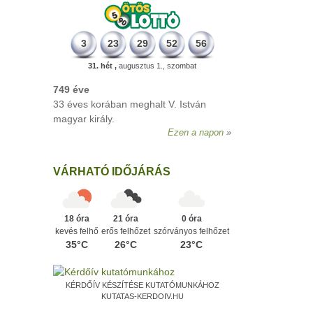
3
23
29
52
56
31. hét ,
augusztus 1., szombat
VÁRHATÓ IDŐJÁRÁS
18 óra
21 óra
0 óra
kevés felhő
erős felhőzet
szórványos felhőzet
35°C
26°C
23°C
KÉRDŐÍV KÉSZÍTÉSE KUTATÓMUNKÁHOZ
KUTATAS-KERDOIV.HU