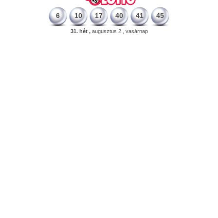
6
10
17
40
41
45
31. hét ,
augusztus 2., vasárnap