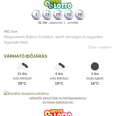
3
23
29
52
56
31. hét ,
augusztus 1., szombat
461 éve
Megszületett Báthori Erzsébet, akiről rémséges és kegyetlen
legendák éltek.
Ezen a napon
VÁRHATÓ IDŐJÁRÁS
21 óra
0 óra
3 óra
erős felhőzet
erős felhőzet
tiszta égbolt
29°C
19°C
18°C
KÉRDŐÍV KÉSZÍTÉSE KUTATÓMUNKÁHOZ
KUTATAS-KERDOIV.HU