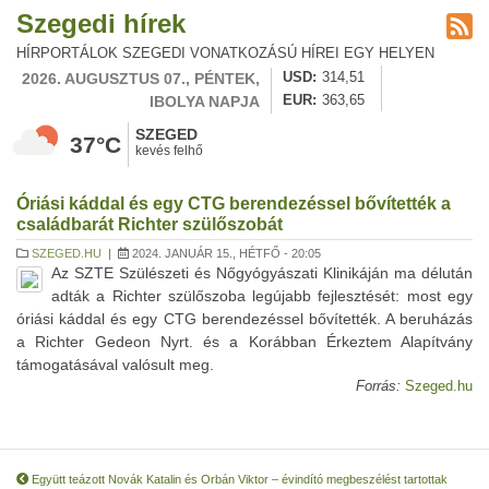
Szegedi hírek
HÍRPORTÁLOK SZEGEDI VONATKOZÁSÚ HÍREI EGY HELYEN
2026. AUGUSZTUS 07., PÉNTEK,
USD
314,51
IBOLYA NAPJA
EUR
363,65
SZEGED
37°C
kevés felhő
Óriási káddal és egy CTG berendezéssel bővítették a
családbarát Richter szülőszobát
SZEGED.HU
|
2024. JANUÁR 15., HÉTFŐ - 20:05
Az SZTE Szülészeti és Nőgyógyászati Klinikáján ma délután
adták a Richter szülőszoba legújabb fejlesztését: most egy
óriási káddal és egy CTG berendezéssel bővítették. A beruházás
a Richter Gedeon Nyrt. és a Korábban Érkeztem Alapítvány
támogatásával valósult meg.
Forrás:
Szeged.hu
Együtt teázott Novák Katalin és Orbán Viktor – évindító megbeszélést tartottak