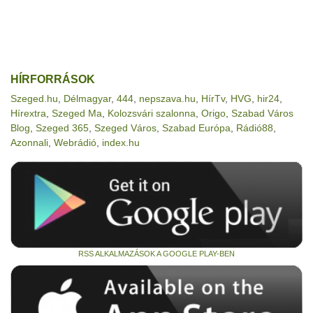
HÍRFORRÁSOK
Szeged.hu
,
Délmagyar
,
444
,
nepszava.hu
,
HírTv
,
HVG
,
hir24
,
Hírextra
,
Szeged Ma
,
Kolozsvári szalonna
,
Origo
,
Szabad Város
Blog
,
Szeged 365
,
Szeged Város
,
Szabad Európa
,
Rádió88
,
Azonnali
,
Webrádió
,
index.hu
RSS ALKALMAZÁSOK A GOOGLE PLAY-BEN