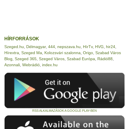
HÍRFORRÁSOK
Szeged.hu
,
Délmagyar
,
444
,
nepszava.hu
,
HírTv
,
HVG
,
hir24
,
Hírextra
,
Szeged Ma
,
Kolozsvári szalonna
,
Origo
,
Szabad Város
Blog
,
Szeged 365
,
Szeged Város
,
Szabad Európa
,
Rádió88
,
Azonnali
,
Webrádió
,
index.hu
RSS ALKALMAZÁSOK A GOOGLE PLAY-BEN