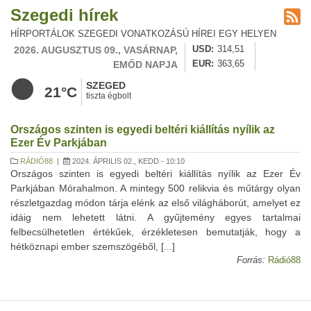
Szegedi hírek
HÍRPORTÁLOK SZEGEDI VONATKOZÁSÚ HÍREI EGY HELYEN
2026. AUGUSZTUS 09., VASÁRNAP,
USD
314,51
EMŐD NAPJA
EUR
363,65
SZEGED
21°C
tiszta égbolt
Országos szinten is egyedi beltéri kiállítás nyílik az
Ezer Év Parkjában
RÁDIÓ88
|
2024. ÁPRILIS 02., KEDD - 10:10
Országos szinten is egyedi beltéri kiállítás nyílik az Ezer Év
Parkjában Mórahalmon. A mintegy 500 relikvia és műtárgy olyan
részletgazdag módon tárja elénk az első világháborút, amelyet ez
idáig nem lehetett látni. A gyűjtemény egyes tartalmai
felbecsülhetetlen értékűek, érzékletesen bemutatják, hogy a
hétköznapi ember szemszögéből, [...]
Forrás:
Rádió88