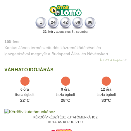
1
24
42
66
86
32. hét ,
augusztus 8., szombat
VÁRHATÓ IDŐJÁRÁS
6 óra
9 óra
12 óra
tiszta égbolt
tiszta égbolt
tiszta égbolt
22°C
28°C
33°C
KÉRDŐÍV KÉSZÍTÉSE KUTATÓMUNKÁHOZ
KUTATAS-KERDOIV.HU