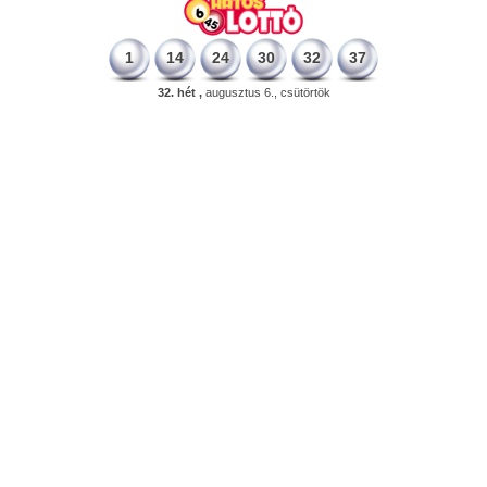
1
14
24
30
32
37
32. hét ,
augusztus 6., csütörtök