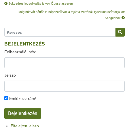
Sokvedres locsolkodás is volt Ópusztaszeren
Még húsvét hétfőn is népszerű volt a tojásfa Vértónál, igazi üde színfoltja lett
Szegednek
BEJELENTKEZÉS
Felhasználói név:
Jelszó
Emlékezz rám!
Elfelejtett jelszó