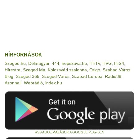
HÍRFORRÁSOK
Szeged.hu
,
Délmagyar
,
444
,
nepszava.hu
,
HírTv
,
HVG
,
hir24
,
Hírextra
,
Szeged Ma
,
Kolozsvári szalonna
,
Origo
,
Szabad Város
Blog
,
Szeged 365
,
Szeged Város
,
Szabad Európa
,
Rádió88
,
Azonnali
,
Webrádió
,
index.hu
RSS ALKALMAZÁSOK A GOOGLE PLAY-BEN