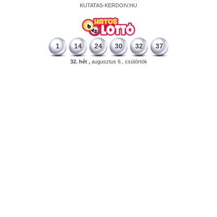
KUTATAS-KERDOIV.HU
1
14
24
30
32
37
32. hét ,
augusztus 6., csütörtök