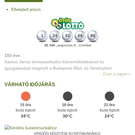
Elfelejtett jelszó
1
24
42
66
86
32. hét ,
augusztus 8., szombat
155 éve
Xantus János természettudós közreműködésével és
igazgatásával megnyílt a Budapesti Állat- és Növénykert.
Ezen a napon
VÁRHATÓ IDŐJÁRÁS
15 óra
18 óra
21 óra
tiszta égbolt
tiszta égbolt
tiszta égbolt
34°C
30°C
24°C
KÉRDŐÍV KÉSZÍTÉSE KUTATÓMUNKÁHOZ