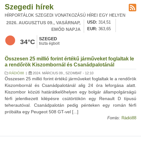
Szegedi hírek
HÍRPORTÁLOK SZEGEDI VONATKOZÁSÚ HÍREI EGY HELYEN
2026. AUGUSZTUS 09., VASÁRNAP,
USD
314,51
EMŐD NAPJA
EUR
363,65
SZEGED
34°C
tiszta égbolt
Összesen 25 millió forint értékű járműveket foglaltak le
a rendőrök Kiszombornál és Csanádpalotánál
RÁDIÓ88
|
2024. MÁRCIUS 09., SZOMBAT - 12:10
Összesen 25 millió forint értékű járműveket foglaltak le a rendőrök
Kiszombornál és Csanádpalotánál alig 24 óra leforgása alatt.
Kiszombor közúti határátkelőhelyen egy bolgár állampolgárságú
férfi jelentkezett kilépésre csütörtökön egy Renault D típusú
teherautóval. Csanádpalotán pedig pénteken egy román férfi
próbálta egy Peugeot 508 GT-vel [...]
Forrás:
Rádió88