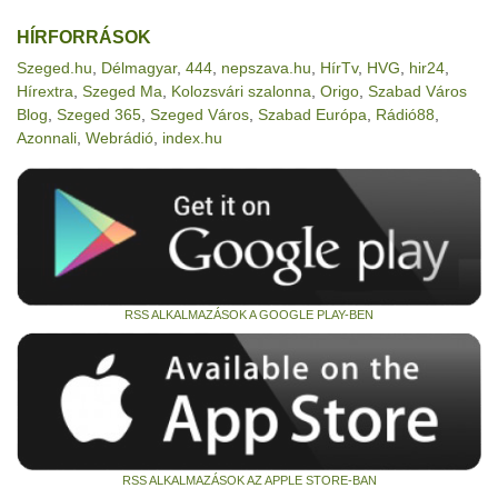
HÍRFORRÁSOK
Szeged.hu
,
Délmagyar
,
444
,
nepszava.hu
,
HírTv
,
HVG
,
hir24
,
Hírextra
,
Szeged Ma
,
Kolozsvári szalonna
,
Origo
,
Szabad Város
Blog
,
Szeged 365
,
Szeged Város
,
Szabad Európa
,
Rádió88
,
Azonnali
,
Webrádió
,
index.hu
RSS ALKALMAZÁSOK A GOOGLE PLAY-BEN
RSS ALKALMAZÁSOK AZ APPLE STORE-BAN