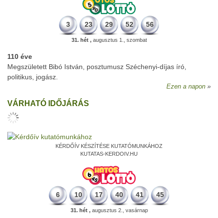
3
23
29
52
56
31. hét ,
augusztus 1., szombat
110 éve
Megszületett Bibó István, posztumusz Széchenyi-díjas író,
politikus, jogász.
Ezen a napon
VÁRHATÓ IDŐJÁRÁS
KÉRDŐÍV KÉSZÍTÉSE KUTATÓMUNKÁHOZ
KUTATAS-KERDOIV.HU
6
10
17
40
41
45
31. hét ,
augusztus 2., vasárnap