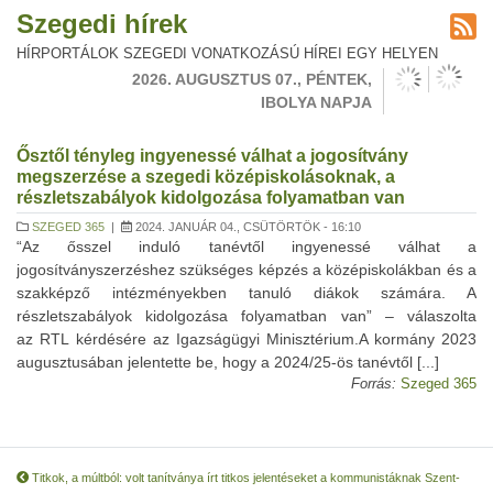
Szegedi hírek
HÍRPORTÁLOK SZEGEDI VONATKOZÁSÚ HÍREI EGY HELYEN
2026. AUGUSZTUS 07., PÉNTEK,
IBOLYA NAPJA
Ősztől tényleg ingyenessé válhat a jogosítvány
megszerzése a szegedi középiskolásoknak, a
részletszabályok kidolgozása folyamatban van
SZEGED 365
|
2024. JANUÁR 04., CSÜTÖRTÖK - 16:10
“Az ősszel induló tanévtől ingyenessé válhat a
jogosítványszerzéshez szükséges képzés a középiskolákban és a
szakképző intézményekben tanuló diákok számára. A
részletszabályok kidolgozása folyamatban van” – válaszolta
az RTL kérdésére az Igazságügyi Minisztérium.A kormány 2023
augusztusában jelentette be, hogy a 2024/25-ös tanévtől [...]
Forrás:
Szeged 365
Titkok, a múltból: volt tanítványa írt titkos jelentéseket a kommunistáknak Szent-