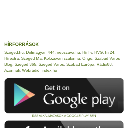
HÍRFORRÁSOK
Szeged.hu
,
Délmagyar
,
444
,
nepszava.hu
,
HírTv
,
HVG
,
hir24
,
Hírextra
,
Szeged Ma
,
Kolozsvári szalonna
,
Origo
,
Szabad Város
Blog
,
Szeged 365
,
Szeged Város
,
Szabad Európa
,
Rádió88
,
Azonnali
,
Webrádió
,
index.hu
RSS ALKALMAZÁSOK A GOOGLE PLAY-BEN