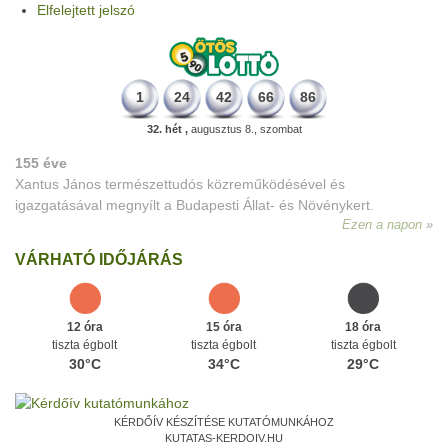
Elfelejtett jelszó
1
24
42
66
86
32. hét ,
augusztus 8., szombat
155 éve
Xantus János természettudós közreműködésével és
igazgatásával megnyílt a Budapesti Állat- és Növénykert.
Ezen a napon
VÁRHATÓ IDŐJÁRÁS
12 óra
15 óra
18 óra
tiszta égbolt
tiszta égbolt
tiszta égbolt
30°C
34°C
29°C
KÉRDŐÍV KÉSZÍTÉSE KUTATÓMUNKÁHOZ
KUTATAS-KERDOIV.HU