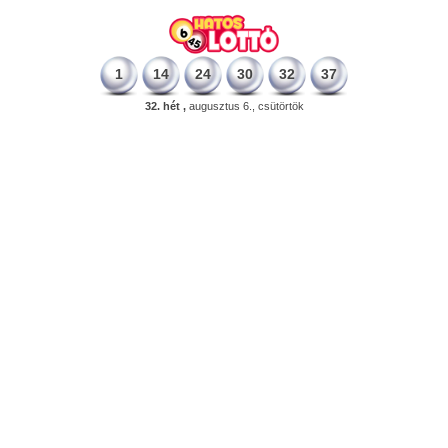
1
14
24
30
32
37
32. hét ,
augusztus 6., csütörtök