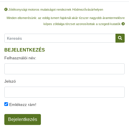
Jótékonysági motoros mulatságot rendeznek Hódmezővásárhelyen
Minden elismerésünk: az eddig ismert fajoknál akár tízszer nagyobb áramtermelésre
képes zöldalga törzset azonosítottak a szegedi kutatók
BEJELENTKEZÉS
Felhasználói név:
Jelszó
Emlékezz rám!