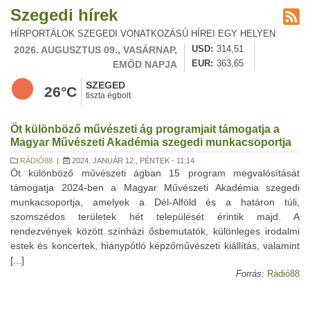
Szegedi hírek
HÍRPORTÁLOK SZEGEDI VONATKOZÁSÚ HÍREI EGY HELYEN
2026. AUGUSZTUS 09., VASÁRNAP,
USD
314,51
EMŐD NAPJA
EUR
363,65
SZEGED
26°C
tiszta égbolt
Öt különböző művészeti ág programjait támogatja a
Magyar Művészeti Akadémia szegedi munkacsoportja
RÁDIÓ88
|
2024. JANUÁR 12., PÉNTEK - 11:14
Öt különböző művészeti ágban 15 program megvalósítását
támogatja 2024-ben a Magyar Művészeti Akadémia szegedi
munkacsoportja, amelyek a Dél-Alföld és a határon túli,
szomszédos területek hét települését érintik majd. A
rendezvények között színházi ősbemutatók, különleges irodalmi
estek és koncertek, hiánypótló képzőművészeti kiállítás, valamint
[...]
Forrás:
Rádió88