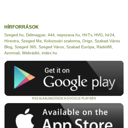
HÍRFORRÁSOK
Szeged.hu
,
Délmagyar
,
444
,
nepszava.hu
,
HírTv
,
HVG
,
hir24
,
Hírextra
,
Szeged Ma
,
Kolozsvári szalonna
,
Origo
,
Szabad Város
Blog
,
Szeged 365
,
Szeged Város
,
Szabad Európa
,
Rádió88
,
Azonnali
,
Webrádió
,
index.hu
RSS ALKALMAZÁSOK A GOOGLE PLAY-BEN