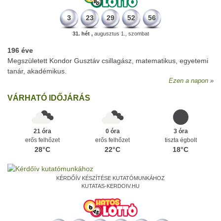
3
23
29
52
56
31. hét ,
augusztus 1., szombat
196 éve
Megszületett Kondor Gusztáv csillagász, matematikus, egyetemi
tanár, akadémikus.
Ezen a napon
VÁRHATÓ IDŐJÁRÁS
21 óra
0 óra
3 óra
erős felhőzet
erős felhőzet
tiszta égbolt
28°C
22°C
18°C
KÉRDŐÍV KÉSZÍTÉSE KUTATÓMUNKÁHOZ
KUTATAS-KERDOIV.HU