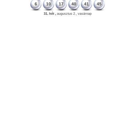
6
10
17
40
41
45
31. hét ,
augusztus 2., vasárnap