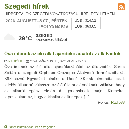
Szegedi hírek
HÍRPORTÁLOK SZEGEDI VONATKOZÁSÚ HÍREI EGY HELYEN
2026. AUGUSZTUS 07., PÉNTEK,
USD
314,51
IBOLYA NAPJA
EUR
363,65
SZEGED
29°C
szórványos felhőzet
Óva intenek az élő állat ajándékozásától az állatvédők
RÁDIÓ88
|
2024. MÁRCIUS 30., SZOMBAT - 12:10
Óva intenek az élő állat ajándékozásától az állatvédők. Seres
Zoltán a szegedi Orpheus Országos Állatvédő Természetbarát
Közhasznú Egyesület elnöke a Rádió 88-nak elmondta, csak
felelős állattartó válassza az élő állatot ajándéknak, vállalva, hogy
az állatról egész életén át gondoskodik majd. Kiemelte,
tapasztalata az, hogy a kisállat az ünnepek [...]
Forrás:
Rádió88
Ismét lomtalanítás lesz Szegeden