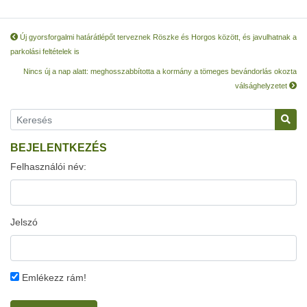
Új gyorsforgalmi határátlépőt terveznek Röszke és Horgos között, és javulhatnak a
parkolási feltételek is
Nincs új a nap alatt: meghosszabbította a kormány a tömeges bevándorlás okozta
válsághelyzetet
BEJELENTKEZÉS
Felhasználói név:
Jelszó
Emlékezz rám!