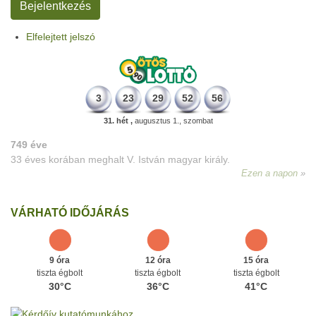
Elfelejtett jelszó
3
23
29
52
56
31. hét ,
augusztus 1., szombat
749 éve
33 éves korában meghalt V. István magyar király.
Ezen a napon
VÁRHATÓ IDŐJÁRÁS
9 óra
12 óra
15 óra
tiszta égbolt
tiszta égbolt
tiszta égbolt
30°C
36°C
41°C