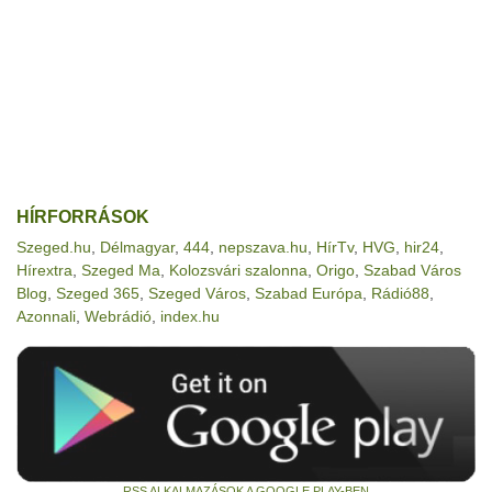
HÍRFORRÁSOK
Szeged.hu
,
Délmagyar
,
444
,
nepszava.hu
,
HírTv
,
HVG
,
hir24
,
Hírextra
,
Szeged Ma
,
Kolozsvári szalonna
,
Origo
,
Szabad Város
Blog
,
Szeged 365
,
Szeged Város
,
Szabad Európa
,
Rádió88
,
Azonnali
,
Webrádió
,
index.hu
RSS ALKALMAZÁSOK A GOOGLE PLAY-BEN