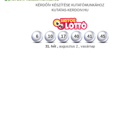
KÉRDŐÍV KÉSZÍTÉSE KUTATÓMUNKÁHOZ
KUTATAS-KERDOIV.HU
6
10
17
40
41
45
31. hét ,
augusztus 2., vasárnap