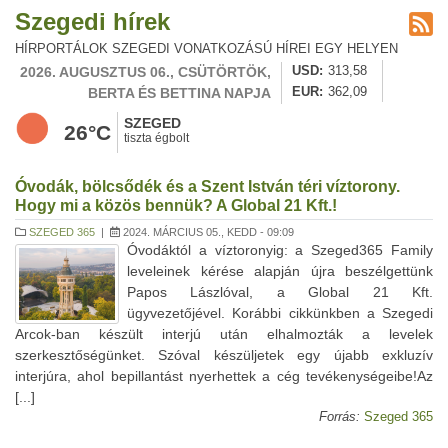
Szegedi hírek
HÍRPORTÁLOK SZEGEDI VONATKOZÁSÚ HÍREI EGY HELYEN
2026. AUGUSZTUS 06., CSÜTÖRTÖK,
USD
313,58
BERTA ÉS BETTINA NAPJA
EUR
362,09
SZEGED
26°C
tiszta égbolt
Óvodák, bölcsődék és a Szent István téri víztorony.
Hogy mi a közös bennük? A Global 21 Kft.!
SZEGED 365
|
2024. MÁRCIUS 05., KEDD - 09:09
Óvodáktól a víztoronyig: a Szeged365 Family
leveleinek kérése alapján újra beszélgettünk
Papos Lászlóval, a Global 21 Kft.
ügyvezetőjével. Korábbi cikkünkben a Szegedi
Arcok-ban készült interjú után elhalmozták a levelek
szerkesztőségünket. Szóval készüljetek egy újabb exkluzív
interjúra, ahol bepillantást nyerhettek a cég tevékenységeibe!Az
[...]
Forrás:
Szeged 365