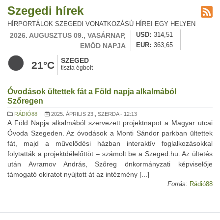
Szegedi hírek
HÍRPORTÁLOK SZEGEDI VONATKOZÁSÚ HÍREI EGY HELYEN
2026. AUGUSZTUS 09., VASÁRNAP,
USD
314,51
EMŐD NAPJA
EUR
363,65
SZEGED
21°C
tiszta égbolt
Óvodások ültettek fát a Föld napja alkalmából
Szőregen
RÁDIÓ88
|
2025. ÁPRILIS 23., SZERDA - 12:13
A Föld Napja alkalmából szervezett projektnapot a Magyar utcai
Óvoda Szegeden. Az óvodások a Monti Sándor parkban ültettek
fát, majd a művelődési házban interaktív foglalkozásokkal
folytatták a projektdélelőttöt – számolt be a Szeged.hu. Az ültetés
után Avramov András, Szőreg önkormányzati képviselője
támogató okiratot nyújtott át az intézmény [...]
Forrás:
Rádió88