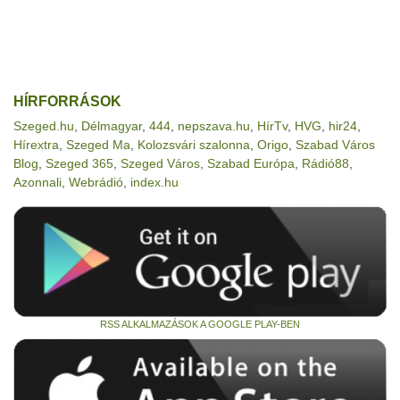
HÍRFORRÁSOK
Szeged.hu
,
Délmagyar
,
444
,
nepszava.hu
,
HírTv
,
HVG
,
hir24
,
Hírextra
,
Szeged Ma
,
Kolozsvári szalonna
,
Origo
,
Szabad Város
Blog
,
Szeged 365
,
Szeged Város
,
Szabad Európa
,
Rádió88
,
Azonnali
,
Webrádió
,
index.hu
RSS ALKALMAZÁSOK A GOOGLE PLAY-BEN