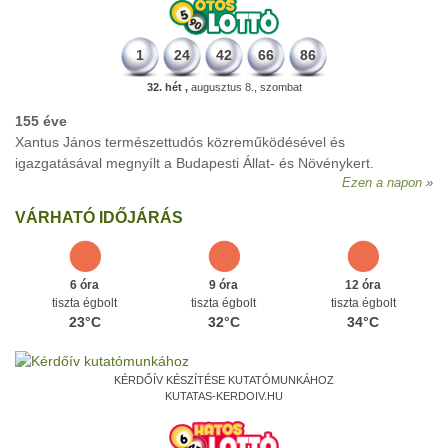
1
24
42
66
86
32. hét ,
augusztus 8., szombat
155 éve
Xantus János természettudós közreműködésével és
igazgatásával megnyílt a Budapesti Állat- és Növénykert.
Ezen a napon
VÁRHATÓ IDŐJÁRÁS
6 óra
9 óra
12 óra
tiszta égbolt
tiszta égbolt
tiszta égbolt
23°C
32°C
34°C
KÉRDŐÍV KÉSZÍTÉSE KUTATÓMUNKÁHOZ
KUTATAS-KERDOIV.HU