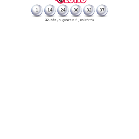
1
14
24
30
32
37
32. hét ,
augusztus 6., csütörtök