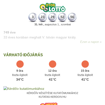
3
23
29
52
56
31. hét ,
augusztus 1., szombat
VÁRHATÓ IDŐJÁRÁS
9 óra
12 óra
15 óra
tiszta égbolt
tiszta égbolt
tiszta égbolt
34°C
41°C
41°C
KÉRDŐÍV KÉSZÍTÉSE KUTATÓMUNKÁHOZ
KUTATAS-KERDOIV.HU