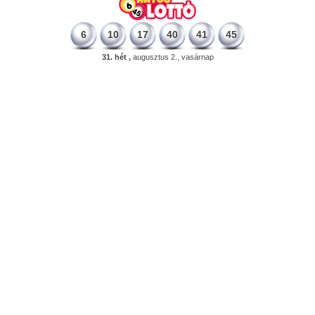
6
10
17
40
41
45
31. hét ,
augusztus 2., vasárnap