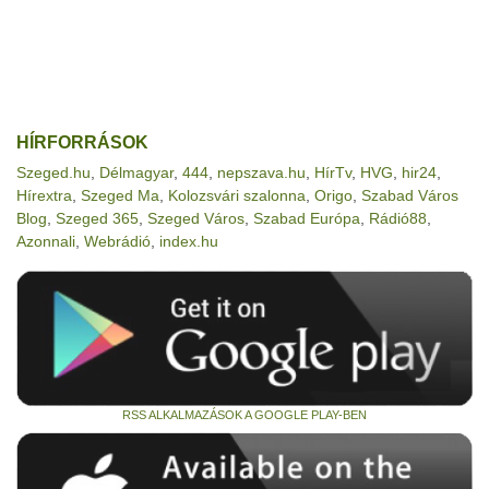
HÍRFORRÁSOK
Szeged.hu
,
Délmagyar
,
444
,
nepszava.hu
,
HírTv
,
HVG
,
hir24
,
Hírextra
,
Szeged Ma
,
Kolozsvári szalonna
,
Origo
,
Szabad Város
Blog
,
Szeged 365
,
Szeged Város
,
Szabad Európa
,
Rádió88
,
Azonnali
,
Webrádió
,
index.hu
RSS ALKALMAZÁSOK A GOOGLE PLAY-BEN