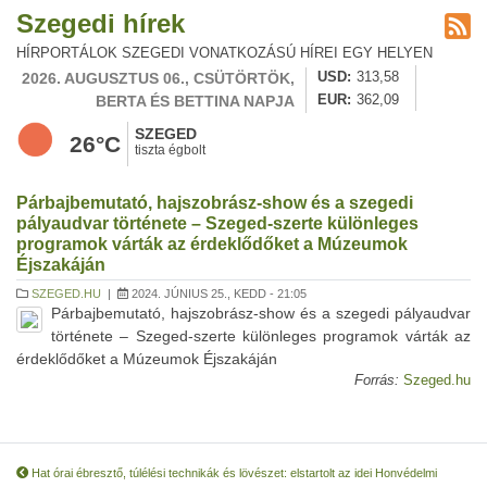
Szegedi hírek
HÍRPORTÁLOK SZEGEDI VONATKOZÁSÚ HÍREI EGY HELYEN
2026. AUGUSZTUS 06., CSÜTÖRTÖK,
USD
313,58
BERTA ÉS BETTINA NAPJA
EUR
362,09
SZEGED
26°C
tiszta égbolt
Párbajbemutató, hajszobrász-show és a szegedi
pályaudvar története – Szeged-szerte különleges
programok várták az érdeklődőket a Múzeumok
Éjszakáján
SZEGED.HU
|
2024. JÚNIUS 25., KEDD - 21:05
Párbajbemutató, hajszobrász-show és a szegedi pályaudvar
története – Szeged-szerte különleges programok várták az
érdeklődőket a Múzeumok Éjszakáján
Forrás:
Szeged.hu
Hat órai ébresztő, túlélési technikák és lövészet: elstartolt az idei Honvédelmi