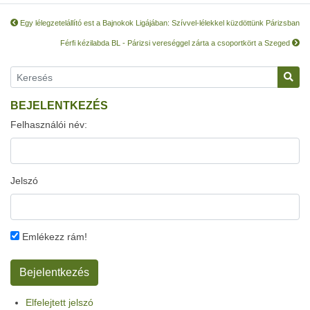
Egy lélegzetelállító est a Bajnokok Ligájában: Szívvel-lélekkel küzdöttünk Párizsban
Férfi kézilabda BL - Párizsi vereséggel zárta a csoportkört a Szeged
BEJELENTKEZÉS
Felhasználói név:
Jelszó
Emlékezz rám!
Elfelejtett jelszó