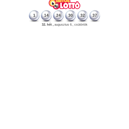
1
14
24
30
32
37
32. hét ,
augusztus 6., csütörtök