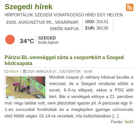
Szegedi hírek
HÍRPORTÁLOK SZEGEDI VONATKOZÁSÚ HÍREI EGY HELYEN
2026. AUGUSZTUS 09., VASÁRNAP,
USD
314,51
EMŐD NAPJA
EUR
363,65
SZEGED
34°C
tiszta égbolt
Párizsi BL-vereséggel zárta a csoportkört a Szeged
kézicsapata
HIR24
|
2024. MÁRCIUS 07., CSÜTÖRTÖK - 00:06
Mindkét csapat jó néhány hibával kezdte a
meccset, de a Szeged rendezte előbb a
sorait, 6-3-ra ellépett, ekkor a PSG időt
kért. Bár a vendégek előnye a 21. percben
már négy találat volt, nem játszottak igazán jól. A párizsiak egy 6-
1-es sorozattal fordítottak és a meglepően gyenge színvonalú
első félidő végén 15-14-re vezettek, írta tudósításában [...]
Forrás:
hir24