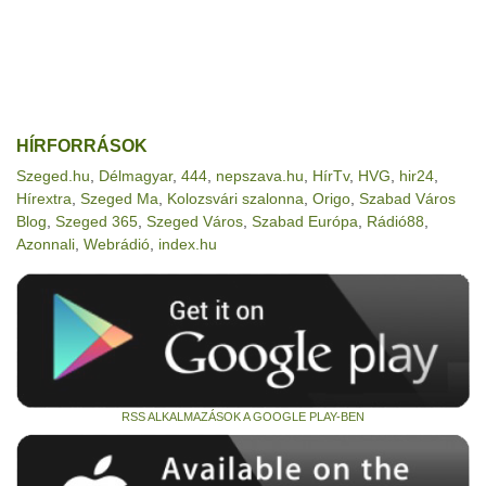
HÍRFORRÁSOK
Szeged.hu
,
Délmagyar
,
444
,
nepszava.hu
,
HírTv
,
HVG
,
hir24
,
Hírextra
,
Szeged Ma
,
Kolozsvári szalonna
,
Origo
,
Szabad Város
Blog
,
Szeged 365
,
Szeged Város
,
Szabad Európa
,
Rádió88
,
Azonnali
,
Webrádió
,
index.hu
RSS ALKALMAZÁSOK A GOOGLE PLAY-BEN