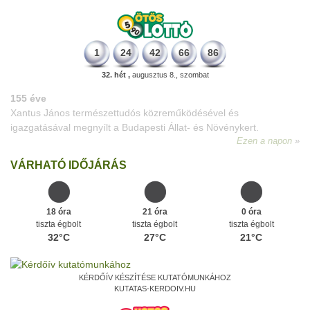
1
24
42
66
86
32. hét ,
augusztus 8., szombat
VÁRHATÓ IDŐJÁRÁS
18 óra
21 óra
0 óra
tiszta égbolt
tiszta égbolt
tiszta égbolt
32°C
27°C
21°C
KÉRDŐÍV KÉSZÍTÉSE KUTATÓMUNKÁHOZ
KUTATAS-KERDOIV.HU