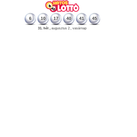
6
10
17
40
41
45
31. hét ,
augusztus 2., vasárnap