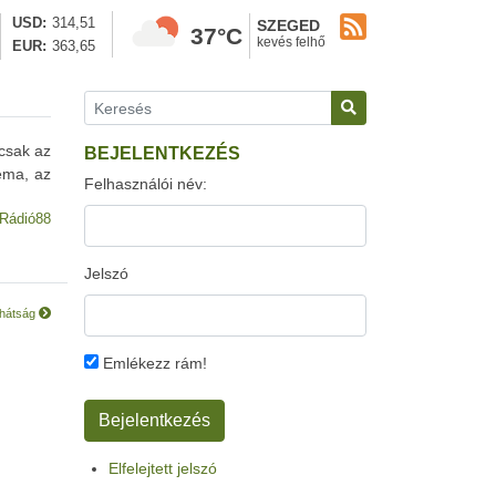
USD
314,51
SZEGED
37°C
kevés felhő
EUR
363,65
 csak az
BEJELENTKEZÉS
léma, az
Felhasználói név:
Rádió88
Jelszó
khátság
Emlékezz rám!
Elfelejtett jelszó