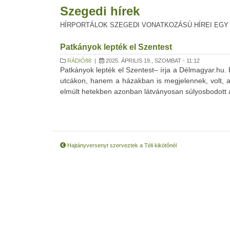
Szegedi hírek
HÍRPORTÁLOK SZEGEDI VONATKOZÁSÚ HÍREI EGY
Patkányok lepték el Szentest
RÁDIÓ88
|
2025. ÁPRILIS 19., SZOMBAT - 11:12
Patkányok lepték el Szentest– írja a Délmagyar.hu.
utcákon, hanem a házakban is megjelennek, volt, ak
elmúlt hetekben azonban látványosan súlyosbodott a
Hajtányversenyt szerveztek a Téli kikötőnél