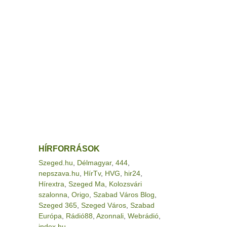
HÍRFORRÁSOK
Szeged.hu
,
Délmagyar
,
444
,
nepszava.hu
,
HírTv
,
HVG
,
hir24
,
Hírextra
,
Szeged Ma
,
Kolozsvári
szalonna
,
Origo
,
Szabad Város Blog
,
Szeged 365
,
Szeged Város
,
Szabad
Európa
,
Rádió88
,
Azonnali
,
Webrádió
,
index.hu