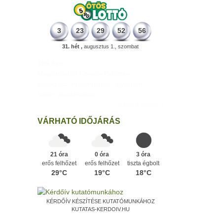
3
23
29
52
56
31. hét ,
augusztus 1., szombat
196 éve
Megszületett Kondor Gusztáv
csillagász, matematikus, egyetemi
tanár, akadémikus.
Ezen a napon
VÁRHATÓ IDŐJÁRÁS
21 óra
0 óra
3 óra
erős felhőzet
erős felhőzet
tiszta égbolt
29°C
19°C
18°C
KÉRDŐÍV KÉSZÍTÉSE KUTATÓMUNKÁHOZ
KUTATAS-KERDOIV.HU