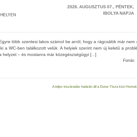
2026. AUGUSZTUS 07., PÉNTEK,
IBOLYA NAPJA
 HELYEN
 Egyre több szentesi lakos számol be arról, hogy a rágcsálók már nem
i a WC-ben találkozott velük. A helyiek szerint nem új keletű a prob
 helyzet – és mostanra már közegészségügyi [...]
Forrás:
A teljes kiszáradás határán áll a Duna–Tisza közi Homo