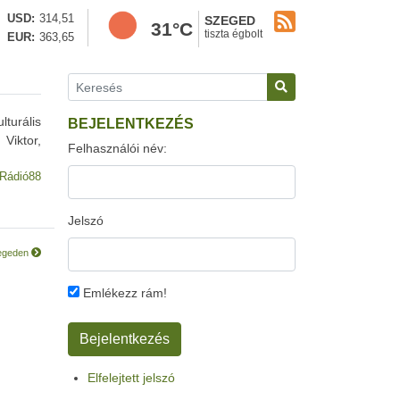
USD
314,51
SZEGED
31°C
tiszta égbolt
EUR
363,65
turális
BEJELENTKEZÉS
Viktor,
Felhasználói név:
Rádió88
Jelszó
zegeden
Emlékezz rám!
Elfelejtett jelszó