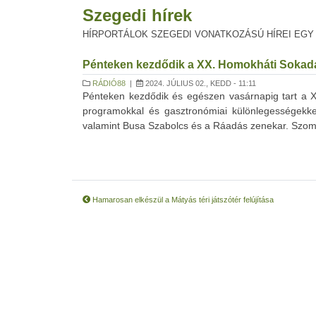
Szegedi hírek
HÍRPORTÁLOK SZEGEDI VONATKOZÁSÚ HÍREI EGY
Pénteken kezdődik a XX. Homokháti Soka
RÁDIÓ88
|
2024. JÚLIUS 02., KEDD - 11:11
Pénteken kezdődik és egészen vasárnapig tart a X
programokkal és gasztronómiai különlegességekkel
valamint Busa Szabolcs és a Ráadás zenekar. Szombat
Hamarosan elkészül a Mátyás téri játszótér felújítása