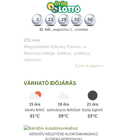
3
23
29
52
56
31. hét ,
augusztus 1., szombat
331 éve
Megszületett Mikes Kelemen
memoáríró, műfordító, a XVIII. századi
magyar prózairodalom legnagyobb
alakja.
Ezen a napon
VÁRHATÓ IDŐJÁRÁS
15 óra
18 óra
21 óra
kevés felhő
szórványos felhőzet
tiszta égbolt
31°C
29°C
23°C
KÉRDŐÍV KÉSZÍTÉSE KUTATÓMUNKÁHOZ
KUTATAS-KERDOIV.HU