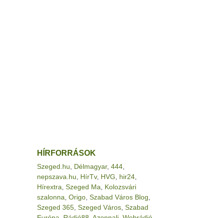
HÍRFORRÁSOK
Szeged.hu
,
Délmagyar
,
444
,
nepszava.hu
,
HírTv
,
HVG
,
hir24
,
Hírextra
,
Szeged Ma
,
Kolozsvári
szalonna
,
Origo
,
Szabad Város Blog
,
Szeged 365
,
Szeged Város
,
Szabad
Európa
,
Rádió88
,
Azonnali
,
Webrádió
,