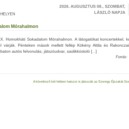
2026. AUGUSZTUS 08., SZOMBAT,
LÁSZLÓ NAPJA
 HELYEN
dalom Mórahalmon
X. Homokháti Sokadalom Mórahalmon. A látogatókat koncertekkel, kul
 várják. Pénteken mások mellett fellép Kökény Attila és Rakonczai 
on autós felvonulás, játszóudvar, saslikkóstoló [...]
Forrás:
A következő két hétben hatszor is játsszák az Ezeregy Éjszakát S