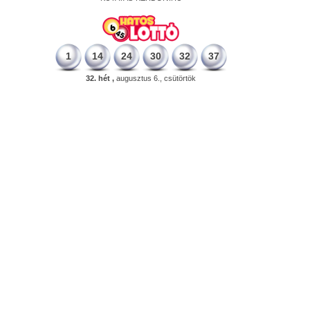
1
14
24
30
32
37
32. hét ,
augusztus 6., csütörtök