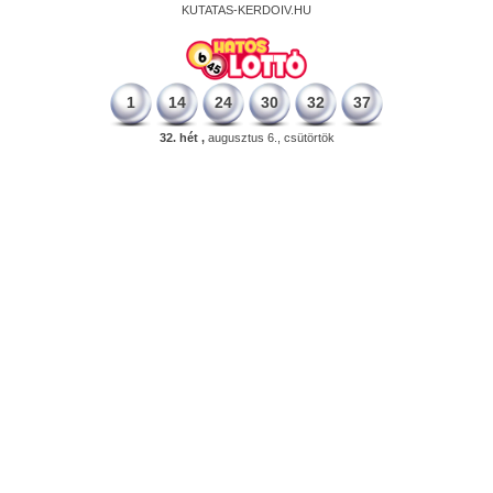
KUTATAS-KERDOIV.HU
1
14
24
30
32
37
32. hét ,
augusztus 6., csütörtök