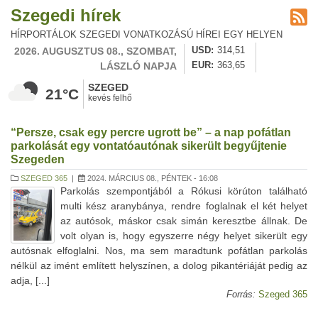
Szegedi hírek
HÍRPORTÁLOK SZEGEDI VONATKOZÁSÚ HÍREI EGY HELYEN
2026. AUGUSZTUS 08., SZOMBAT,
USD
314,51
LÁSZLÓ NAPJA
EUR
363,65
SZEGED
21°C
kevés felhő
“Persze, csak egy percre ugrott be” – a nap pofátlan
parkolását egy vontatóautónak sikerült begyűjtenie
Szegeden
SZEGED 365
|
2024. MÁRCIUS 08., PÉNTEK - 16:08
Parkolás szempontjából a Rókusi körúton található
multi kész aranybánya, rendre foglalnak el két helyet
az autósok, máskor csak simán keresztbe állnak. De
volt olyan is, hogy egyszerre négy helyet sikerült egy
autósnak elfoglalni. Nos, ma sem maradtunk pofátlan parkolás
nélkül az imént említett helyszínen, a dolog pikantériáját pedig az
adja, [...]
Forrás:
Szeged 365