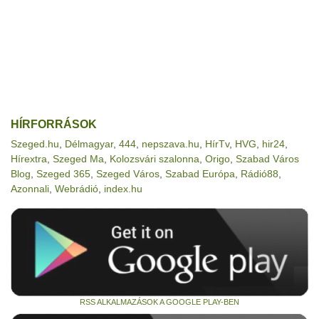
HÍRFORRÁSOK
Szeged.hu
,
Délmagyar
,
444
,
nepszava.hu
,
HírTv
,
HVG
,
hir24
,
Hírextra
,
Szeged Ma
,
Kolozsvári szalonna
,
Origo
,
Szabad Város
Blog
,
Szeged 365
,
Szeged Város
,
Szabad Európa
,
Rádió88
,
Azonnali
,
Webrádió
,
index.hu
RSS ALKALMAZÁSOK A GOOGLE PLAY-BEN