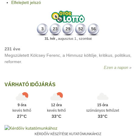
Elfelejtett jelszó
3
23
29
52
56
31. hét ,
augusztus 1., szombat
231 éve
Megszületett Kölcsey Ferenc, a Himnusz költője, kritikus, politikus,
reformer.
Ezen a napon
VÁRHATÓ IDŐJÁRÁS
9 óra
12 óra
15 óra
kevés felhő
kevés felhő
szórványos felhőzet
27°C
33°C
33°C
KÉRDŐÍV KÉSZÍTÉSE KUTATÓMUNKÁHOZ