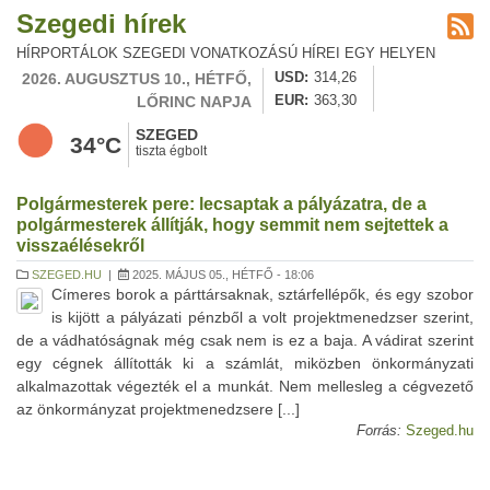
Szegedi hírek
HÍRPORTÁLOK SZEGEDI VONATKOZÁSÚ HÍREI EGY HELYEN
2026. AUGUSZTUS 10., HÉTFŐ,
USD
314,26
LŐRINC NAPJA
EUR
363,30
SZEGED
34°C
tiszta égbolt
Polgármesterek pere: lecsaptak a pályázatra, de a
polgármesterek állítják, hogy semmit nem sejtettek a
visszaélésekről
SZEGED.HU
|
2025. MÁJUS 05., HÉTFŐ - 18:06
Címeres borok a párttársaknak, sztárfellépők, és egy szobor
is kijött a pályázati pénzből a volt projektmenedzser szerint,
de a vádhatóságnak még csak nem is ez a baja. A vádirat szerint
egy cégnek állították ki a számlát, miközben önkormányzati
alkalmazottak végezték el a munkát. Nem mellesleg a cégvezető
az önkormányzat projektmenedzsere [...]
Forrás:
Szeged.hu