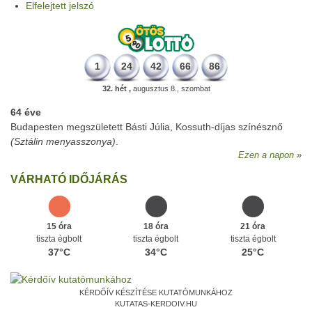
Elfelejtett jelszó
1
24
42
66
86
32. hét ,
augusztus 8., szombat
64 éve
Budapesten megszületett Básti Júlia, Kossuth-díjas színésznő
(Sztálin menyasszonya)
.
Ezen a napon
VÁRHATÓ IDŐJÁRÁS
15 óra
18 óra
21 óra
tiszta égbolt
tiszta égbolt
tiszta égbolt
37°C
34°C
25°C
KÉRDŐÍV KÉSZÍTÉSE KUTATÓMUNKÁHOZ
KUTATAS-KERDOIV.HU