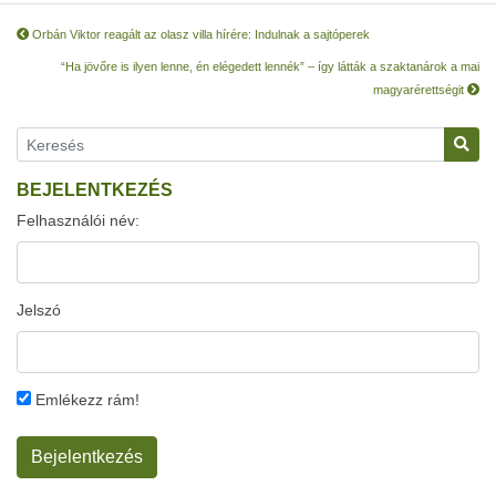
Orbán Viktor reagált az olasz villa hírére: Indulnak a sajtóperek
“Ha jövőre is ilyen lenne, én elégedett lennék” – így látták a szaktanárok a mai
magyarérettségit
BEJELENTKEZÉS
Felhasználói név:
Jelszó
Emlékezz rám!