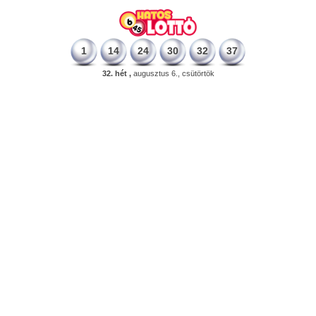
1
14
24
30
32
37
32. hét ,
augusztus 6., csütörtök