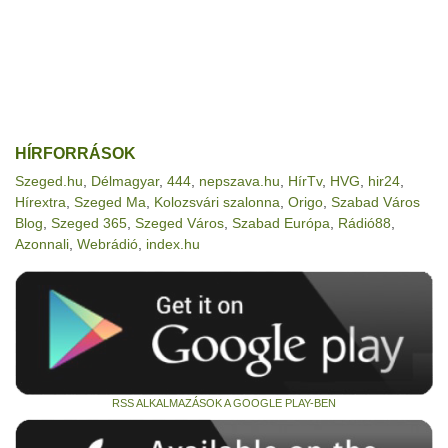
HÍRFORRÁSOK
Szeged.hu
,
Délmagyar
,
444
,
nepszava.hu
,
HírTv
,
HVG
,
hir24
,
Hírextra
,
Szeged Ma
,
Kolozsvári szalonna
,
Origo
,
Szabad Város
Blog
,
Szeged 365
,
Szeged Város
,
Szabad Európa
,
Rádió88
,
Azonnali
,
Webrádió
,
index.hu
RSS ALKALMAZÁSOK A GOOGLE PLAY-BEN