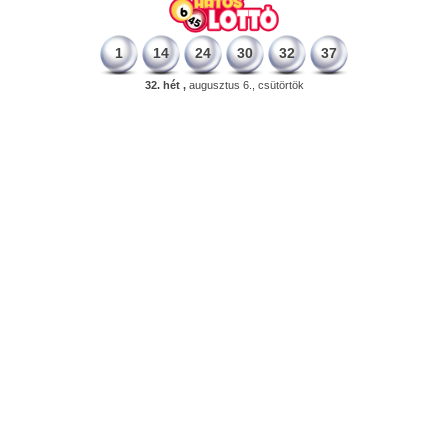
1
14
24
30
32
37
32. hét ,
augusztus 6., csütörtök