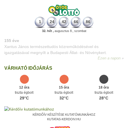
1
24
42
66
86
32. hét ,
augusztus 8., szombat
VÁRHATÓ IDŐJÁRÁS
12 óra
15 óra
18 óra
tiszta égbolt
tiszta égbolt
tiszta égbolt
29°C
32°C
28°C
KÉRDŐÍV KÉSZÍTÉSE KUTATÓMUNKÁHOZ
KUTATAS-KERDOIV.HU