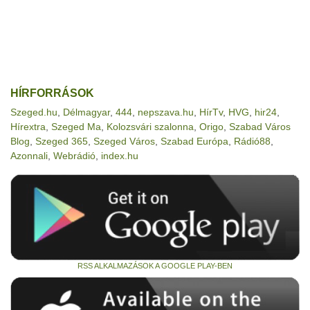
HÍRFORRÁSOK
Szeged.hu
,
Délmagyar
,
444
,
nepszava.hu
,
HírTv
,
HVG
,
hir24
,
Hírextra
,
Szeged Ma
,
Kolozsvári szalonna
,
Origo
,
Szabad Város
Blog
,
Szeged 365
,
Szeged Város
,
Szabad Európa
,
Rádió88
,
Azonnali
,
Webrádió
,
index.hu
RSS ALKALMAZÁSOK A GOOGLE PLAY-BEN