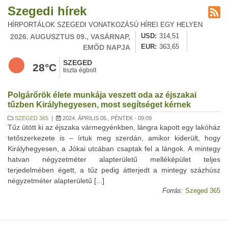
Szegedi hírek
HÍRPORTÁLOK SZEGEDI VONATKOZÁSÚ HÍREI EGY HELYEN
2026. AUGUSZTUS 09., VASÁRNAP,
USD
314,51
EMŐD NAPJA
EUR
363,65
SZEGED
28°C
tiszta égbolt
Polgárőrök élete munkája veszett oda az éjszakai
tűzben Királyhegyesen, most segítséget kérnek
SZEGED 365
|
2024. ÁPRILIS 05., PÉNTEK - 09:09
Tűz ütött ki az éjszaka vármegyénkben, lángra kapott egy lakóház
tetőszerkezete is – írtuk meg szerdán, amikor kiderült, hogy
Királyhegyesen, a Jókai utcában csaptak fel a lángok. A mintegy
hatvan négyzetméter alapterületű melléképület teljes
terjedelmében égett, a tűz pedig átterjedt a mintegy százhúsz
négyzetméter alapterületű [...]
Forrás:
Szeged 365