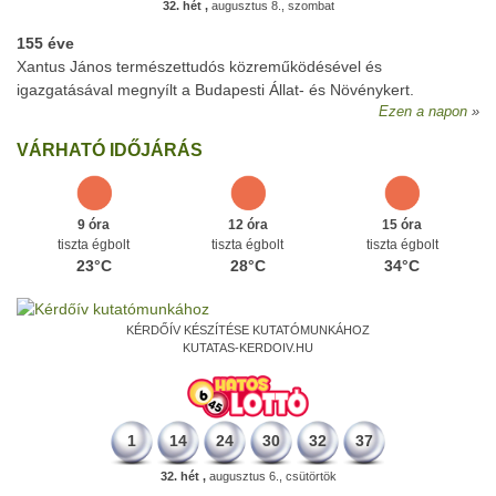
32. hét ,
augusztus 8., szombat
155 éve
Xantus János természettudós közreműködésével és
igazgatásával megnyílt a Budapesti Állat- és Növénykert.
Ezen a napon
VÁRHATÓ IDŐJÁRÁS
9 óra
12 óra
15 óra
tiszta égbolt
tiszta égbolt
tiszta égbolt
23°C
28°C
34°C
KÉRDŐÍV KÉSZÍTÉSE KUTATÓMUNKÁHOZ
KUTATAS-KERDOIV.HU
1
14
24
30
32
37
32. hét ,
augusztus 6., csütörtök