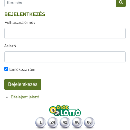
BEJELENTKEZÉS
Felhasználói név:
Jelszó
Emlékezz rám!
Elfelejtett jelszó
1
24
42
66
86