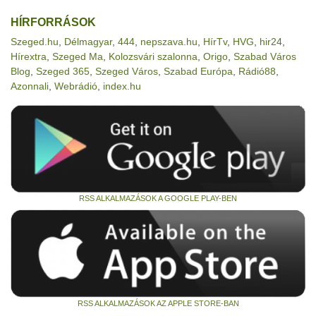
HÍRFORRÁSOK
Szeged.hu
,
Délmagyar
,
444
,
nepszava.hu
,
HírTv
,
HVG
,
hir24
,
Hírextra
,
Szeged Ma
,
Kolozsvári szalonna
,
Origo
,
Szabad Város
Blog
,
Szeged 365
,
Szeged Város
,
Szabad Európa
,
Rádió88
,
Azonnali
,
Webrádió
,
index.hu
RSS ALKALMAZÁSOK A GOOGLE PLAY-BEN
RSS ALKALMAZÁSOK AZ APPLE STORE-BAN