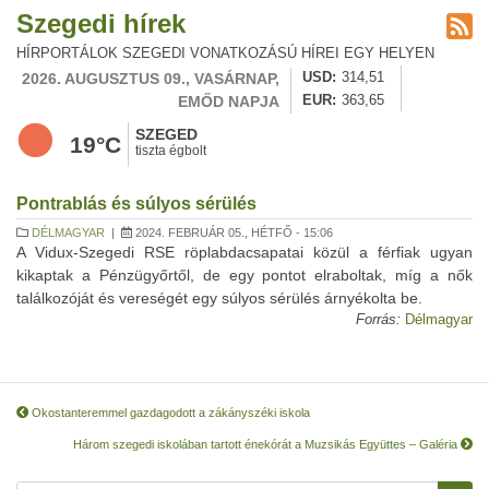
Szegedi hírek
HÍRPORTÁLOK SZEGEDI VONATKOZÁSÚ HÍREI EGY HELYEN
2026. AUGUSZTUS 09., VASÁRNAP,
USD
314,51
EMŐD NAPJA
EUR
363,65
SZEGED
19°C
tiszta égbolt
Pontrablás és súlyos sérülés
DÉLMAGYAR
|
2024. FEBRUÁR 05., HÉTFŐ - 15:06
A Vidux-Szegedi RSE röplabdacsapatai közül a férfiak ugyan
kikaptak a Pénzügyőrtől, de egy pontot elraboltak, míg a nők
találkozóját és vereségét egy súlyos sérülés árnyékolta be.
Forrás:
Délmagyar
Okostanteremmel gazdagodott a zákányszéki iskola
Három szegedi iskolában tartott énekórát a Muzsikás Együttes – Galéria