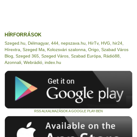
HÍRFORRÁSOK
Szeged.hu
,
Délmagyar
,
444
,
nepszava.hu
,
HírTv
,
HVG
,
hir24
,
Hírextra
,
Szeged Ma
,
Kolozsvári szalonna
,
Origo
,
Szabad Város
Blog
,
Szeged 365
,
Szeged Város
,
Szabad Európa
,
Rádió88
,
Azonnali
,
Webrádió
,
index.hu
RSS ALKALMAZÁSOK A GOOGLE PLAY-BEN