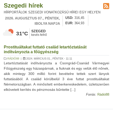
Szegedi hírek
HÍRPORTÁLOK SZEGEDI VONATKOZÁSÚ HÍREI EGY HELYEN
2026. AUGUSZTUS 07., PÉNTEK,
USD
316,45
IBOLYA NAPJA
EUR
364,93
SZEGED
31°C
kevés felhő
Prostituáltakat futtató család letartóztatását
indítványozta a főügyészség
RÁDIÓ88
|
2024. MÁRCIUS 01., PÉNTEK - 11:11
Letartóztatását indítványozta a Csongrád-Csanád Vármegyei
Főügyészség egy házaspárnak, a fiuknak és egy velük élő nőnek,
akik mintegy 300 millió forint bevételre tettek szert lányok
futtatásából. A család körülbelül 3 éve futtat prostituáltakat
Németországban. A minősített emberkereskedelem, üzletszerűen
elkövetett kerítés és pénzmosás bűntette [...]
Forrás:
Rádió88