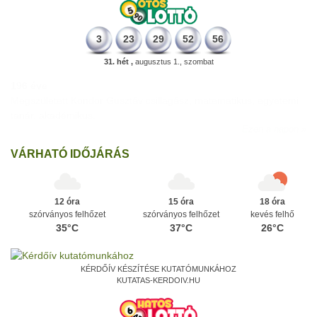
3
23
29
52
56
31. hét ,
augusztus 1., szombat
196 éve
Megszületett Kondor Gusztáv csillagász, matematikus, egyetemi
tanár, akadémikus.
Ezen a napon
VÁRHATÓ IDŐJÁRÁS
12 óra
15 óra
18 óra
szórványos felhőzet
szórványos felhőzet
kevés felhő
35°C
37°C
26°C
KÉRDŐÍV KÉSZÍTÉSE KUTATÓMUNKÁHOZ
KUTATAS-KERDOIV.HU