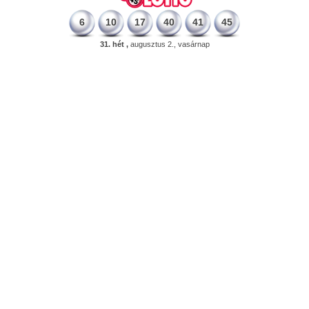
6
10
17
40
41
45
31. hét ,
augusztus 2., vasárnap