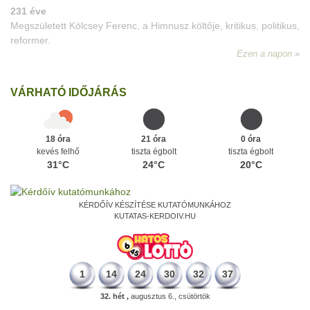
VÁRHATÓ IDŐJÁRÁS
18 óra
21 óra
0 óra
kevés felhő
tiszta égbolt
tiszta égbolt
31°C
24°C
20°C
KÉRDŐÍV KÉSZÍTÉSE KUTATÓMUNKÁHOZ
KUTATAS-KERDOIV.HU
1
14
24
30
32
37
32. hét ,
augusztus 6., csütörtök