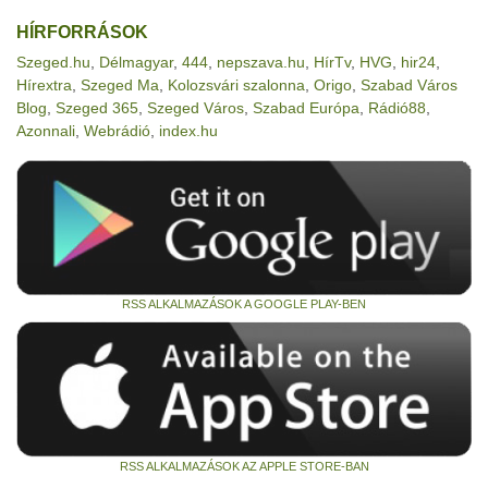
HÍRFORRÁSOK
Szeged.hu
,
Délmagyar
,
444
,
nepszava.hu
,
HírTv
,
HVG
,
hir24
,
Hírextra
,
Szeged Ma
,
Kolozsvári szalonna
,
Origo
,
Szabad Város
Blog
,
Szeged 365
,
Szeged Város
,
Szabad Európa
,
Rádió88
,
Azonnali
,
Webrádió
,
index.hu
RSS ALKALMAZÁSOK A GOOGLE PLAY-BEN
RSS ALKALMAZÁSOK AZ APPLE STORE-BAN