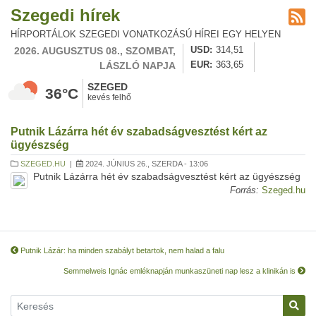
Szegedi hírek
HÍRPORTÁLOK SZEGEDI VONATKOZÁSÚ HÍREI EGY HELYEN
2026. AUGUSZTUS 08., SZOMBAT,
USD
314,51
LÁSZLÓ NAPJA
EUR
363,65
SZEGED
36°C
kevés felhő
Putnik Lázárra hét év szabadságvesztést kért az
ügyészség
SZEGED.HU
|
2024. JÚNIUS 26., SZERDA - 13:06
Putnik Lázárra hét év szabadságvesztést kért az ügyészség
Forrás:
Szeged.hu
Putnik Lázár: ha minden szabályt betartok, nem halad a falu
Semmelweis Ignác emléknapján munkaszüneti nap lesz a klinikán is