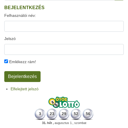
BEJELENTKEZÉS
Felhasználói név:
Jelszó
Emlékezz rám!
Elfelejtett jelszó
3
23
29
52
56
31. hét ,
augusztus 1., szombat