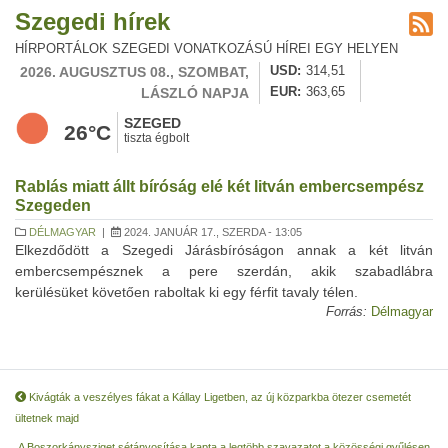
Szegedi hírek
HÍRPORTÁLOK SZEGEDI VONATKOZÁSÚ HÍREI EGY HELYEN
2026. AUGUSZTUS 08., SZOMBAT,
USD
314,51
LÁSZLÓ NAPJA
EUR
363,65
SZEGED
26°C
tiszta égbolt
Rablás miatt állt bíróság elé két litván embercsempész
Szegeden
DÉLMAGYAR
|
2024. JANUÁR 17., SZERDA - 13:05
Elkezdődött a Szegedi Járásbíróságon annak a két litván
embercsempésznek a pere szerdán, akik szabadlábra
kerülésüket követően raboltak ki egy férfit tavaly télen.
Forrás:
Délmagyar
Kivágták a veszélyes fákat a Kállay Ligetben, az új közparkba ötezer csemetét
ültetnek majd
A Boszorkánysziget sétányosítása kapta a legtöbb szavazatot a közösségi gyűlésen