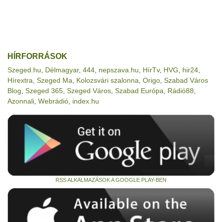
HÍRFORRÁSOK
Szeged.hu
,
Délmagyar
,
444
,
nepszava.hu
,
HírTv
,
HVG
,
hir24
,
Hírextra
,
Szeged Ma
,
Kolozsvári szalonna
,
Origo
,
Szabad Város
Blog
,
Szeged 365
,
Szeged Város
,
Szabad Európa
,
Rádió88
,
Azonnali
,
Webrádió
,
index.hu
RSS ALKALMAZÁSOK A GOOGLE PLAY-BEN