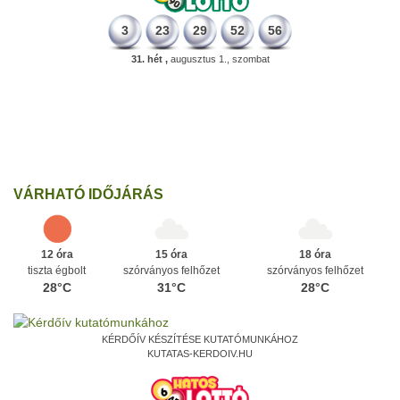
3
23
29
52
56
31. hét ,
augusztus 1., szombat
331 éve
Megszületett Mikes Kelemen memoáríró, műfordító, a XVIII.
századi magyar prózairodalom legnagyobb alakja.
Ezen a napon
VÁRHATÓ IDŐJÁRÁS
12 óra
15 óra
18 óra
tiszta égbolt
szórványos felhőzet
szórványos felhőzet
28°C
31°C
28°C
KÉRDŐÍV KÉSZÍTÉSE KUTATÓMUNKÁHOZ
KUTATAS-KERDOIV.HU