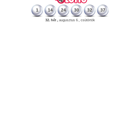
1
14
24
30
32
37
32. hét ,
augusztus 6., csütörtök