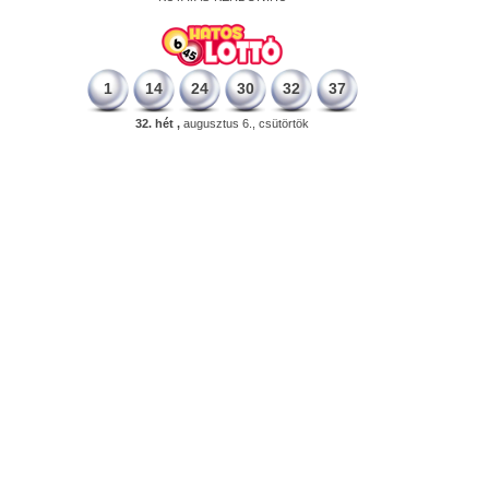
1
14
24
30
32
37
32. hét ,
augusztus 6., csütörtök