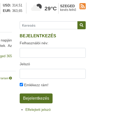
USD
314,51
SZEGED
29°C
kevés felhő
EUR
363,65
BEJELENTKEZÉS
 napján
Felhasználói név:
tek. Az
ged 365
Jelszó
 tartani
Emlékezz rám!
Elfelejtett jelszó