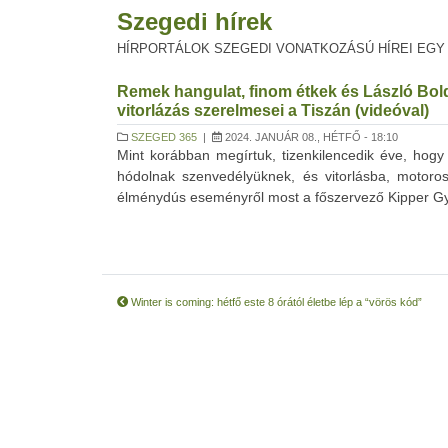
Szegedi hírek
HÍRPORTÁLOK SZEGEDI VONATKOZÁSÚ HÍREI EGY
Remek hangulat, finom étkek és László Boldi
vitorlázás szerelmesei a Tiszán (videóval)
SZEGED 365
|
2024. JANUÁR 08., HÉTFŐ - 18:10
Mint korábban megírtuk, tizenkilencedik éve, hogy 
hódolnak szenvedélyüknek, és vitorlásba, motoros
élménydús eseményről most a főszervező Kipper Györg
Winter is coming: hétfő este 8 órától életbe lép a “vörös kód”