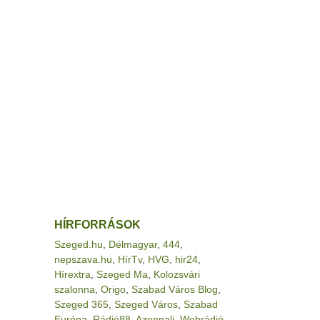
HÍRFORRÁSOK
Szeged.hu
,
Délmagyar
,
444
,
nepszava.hu
,
HírTv
,
HVG
,
hir24
,
Hírextra
,
Szeged Ma
,
Kolozsvári
szalonna
,
Origo
,
Szabad Város Blog
,
Szeged 365
,
Szeged Város
,
Szabad
Európa
,
Rádió88
,
Azonnali
,
Webrádió
,