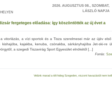
2026. AUGUSZTUS 08., SZOMBAT,
LÁSZLÓ NAPJA
 HELYEN
zsár fergeteges előadása: így köszöntötték az új évet a
a vitorlázás, a vízi sportok és a Tisza szerelmesei már az újév első
 kishajóba, kajakba, kenuba, csónakba, sárkányhajóba Jet-ski-re ül
ytől, a szegedi Tiszavirág Sport Egyesület elnökétől [...]
Forrás:
Sze
Velünk marad a téli hideg Szegeden, viszont havazástól nem kell