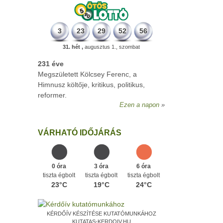
3
23
29
52
56
31. hét ,
augusztus 1., szombat
VÁRHATÓ IDŐJÁRÁS
0 óra
3 óra
6 óra
tiszta égbolt
tiszta égbolt
tiszta égbolt
23°C
19°C
24°C
KÉRDŐÍV KÉSZÍTÉSE KUTATÓMUNKÁHOZ
KUTATAS-KERDOIV.HU