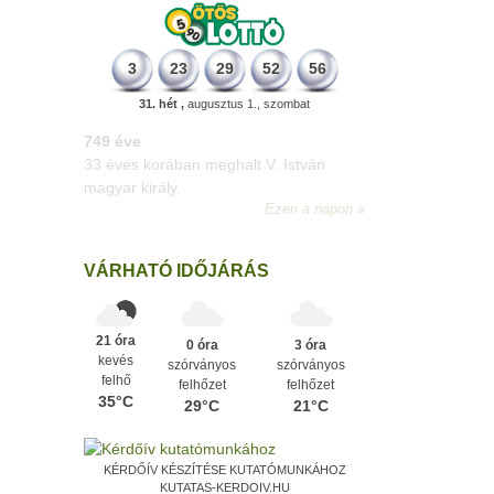
3
23
29
52
56
31. hét ,
augusztus 1., szombat
498 éve
A szávaszentdemeteri-nagyolaszi
győzelem, ahol a magyarok utoljára
győzték le a törököket Mohács előtt.
Ezen a napon
VÁRHATÓ IDŐJÁRÁS
21 óra
0 óra
3 óra
kevés
szórványos
szórványos
felhő
felhőzet
felhőzet
35°C
29°C
21°C
KÉRDŐÍV KÉSZÍTÉSE KUTATÓMUNKÁHOZ
KUTATAS-KERDOIV.HU