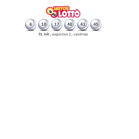
6
10
17
40
41
45
31. hét ,
augusztus 2., vasárnap