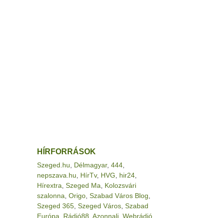
HÍRFORRÁSOK
Szeged.hu
,
Délmagyar
,
444
,
nepszava.hu
,
HírTv
,
HVG
,
hir24
,
Hírextra
,
Szeged Ma
,
Kolozsvári
szalonna
,
Origo
,
Szabad Város Blog
,
Szeged 365
,
Szeged Város
,
Szabad
Európa
,
Rádió88
,
Azonnali
,
Webrádió
,