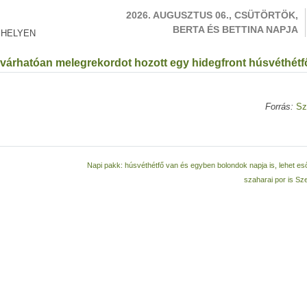
2026. AUGUSZTUS 06., CSÜTÖRTÖK,
BERTA ÉS BETTINA NAPJA
 HELYEN
 várhatóan melegrekordot hozott egy hidegfront húsvéthétf
Forrás:
Sz
Napi pakk: húsvéthétfő van és egyben bolondok napja is, lehet es
szaharai por is S