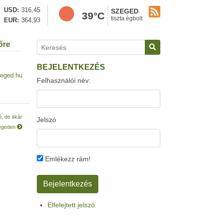
USD
316,45
SZEGED
39°C
tiszta égbolt
EUR
364,93
őre
BEJELENTKEZÉS
eged.hu
Felhasználói név:
ő, de akár
Jelszó
zegeden
Emlékezz rám!
Elfelejtett jelszó