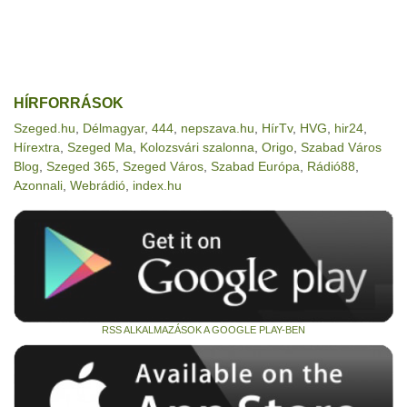
HÍRFORRÁSOK
Szeged.hu
,
Délmagyar
,
444
,
nepszava.hu
,
HírTv
,
HVG
,
hir24
,
Hírextra
,
Szeged Ma
,
Kolozsvári szalonna
,
Origo
,
Szabad Város
Blog
,
Szeged 365
,
Szeged Város
,
Szabad Európa
,
Rádió88
,
Azonnali
,
Webrádió
,
index.hu
RSS ALKALMAZÁSOK A GOOGLE PLAY-BEN