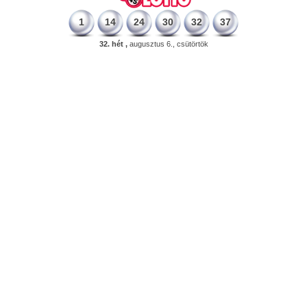
1
14
24
30
32
37
32. hét ,
augusztus 6., csütörtök