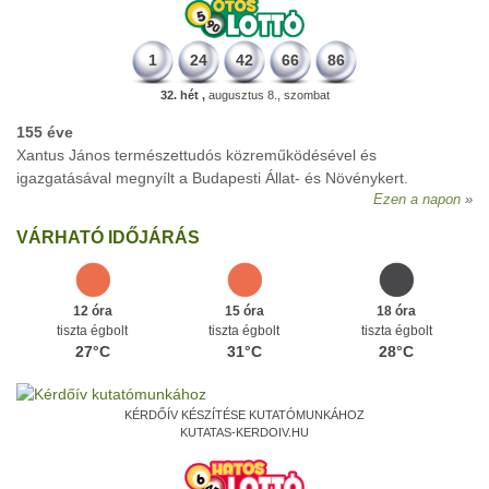
1
24
42
66
86
32. hét ,
augusztus 8., szombat
155 éve
Xantus János természettudós közreműködésével és
igazgatásával megnyílt a Budapesti Állat- és Növénykert.
Ezen a napon
VÁRHATÓ IDŐJÁRÁS
12 óra
15 óra
18 óra
tiszta égbolt
tiszta égbolt
tiszta égbolt
27°C
31°C
28°C
KÉRDŐÍV KÉSZÍTÉSE KUTATÓMUNKÁHOZ
KUTATAS-KERDOIV.HU