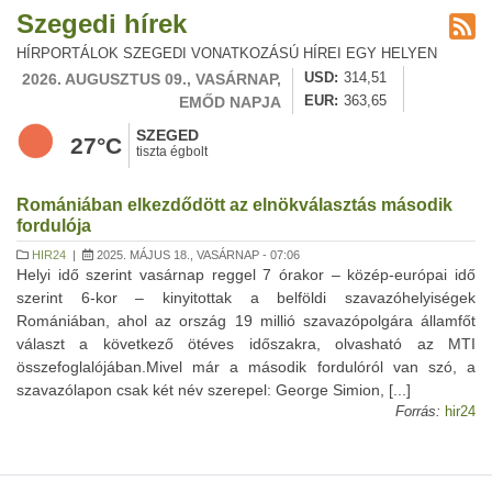
Szegedi hírek
HÍRPORTÁLOK SZEGEDI VONATKOZÁSÚ HÍREI EGY HELYEN
2026. AUGUSZTUS 09., VASÁRNAP,
USD
314,51
EMŐD NAPJA
EUR
363,65
SZEGED
27°C
tiszta égbolt
Romániában elkezdődött az elnökválasztás második
fordulója
HIR24
|
2025. MÁJUS 18., VASÁRNAP - 07:06
Helyi idő szerint vasárnap reggel 7 órakor – közép-európai idő
szerint 6-kor – kinyitottak a belföldi szavazóhelyiségek
Romániában, ahol az ország 19 millió szavazópolgára államfőt
választ a következő ötéves időszakra, olvasható az MTI
összefoglalójában.Mivel már a második fordulóról van szó, a
szavazólapon csak két név szerepel: George Simion, [...]
Forrás:
hir24