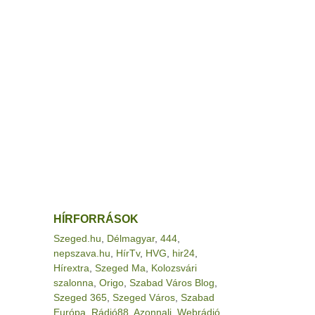
HÍRFORRÁSOK
Szeged.hu
,
Délmagyar
,
444
,
nepszava.hu
,
HírTv
,
HVG
,
hir24
,
Hírextra
,
Szeged Ma
,
Kolozsvári
szalonna
,
Origo
,
Szabad Város Blog
,
Szeged 365
,
Szeged Város
,
Szabad
Európa
,
Rádió88
,
Azonnali
,
Webrádió
,