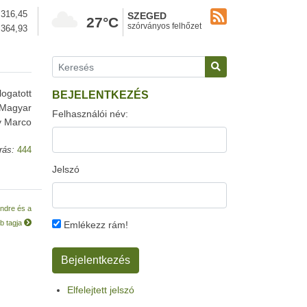
316,45
SZEGED
27°C
szórványos felhőzet
364,93
ogatott
BEJELENTKEZÉS
 Magyar
Felhasználói név:
y Marco
rás:
444
Jelszó
Endre és a
bb tagja
Emlékezz rám!
Elfelejtett jelszó