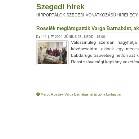
Szegedi hírek
HÍRPORTÁLOK SZEGEDI VONATKOZÁSÚ HÍREI EGY
Rossiék meglátogatták Varga Barnabást, aki
444
|
2024. JÚNIUS 25., KEDD - 15:06
Valószínűleg szerdán hagyhatja 
középcsatára, akinek egy meccs 
Labdarúgó Szövetség hétfőn azt kö
Rossi szövetségi kapitány vezetésév
Marco Rossiék Varga Barnabásnál jártak a kórházban