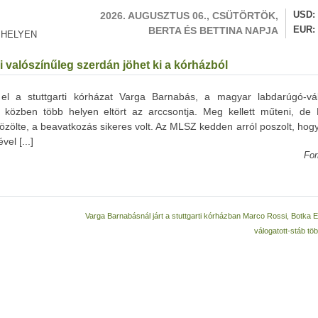
2026. AUGUSZTUS 06., CSÜTÖRTÖK,
USD
BERTA ÉS BETTINA NAPJA
EUR
 HELYEN
 valószínűleg szerdán jöhet ki a kórházból
el a stuttgarti kórházat Varga Barnabás, a magyar labdarúgó-vál
közben több helyen eltört az arccsontja. Meg kellett műteni, de
zölte, a beavatkozás sikeres volt. Az MLSZ kedden arról poszolt, hog
el [...]
For
Varga Barnabásnál járt a stuttgarti kórházban Marco Rossi, Botka 
válogatott-stáb tö