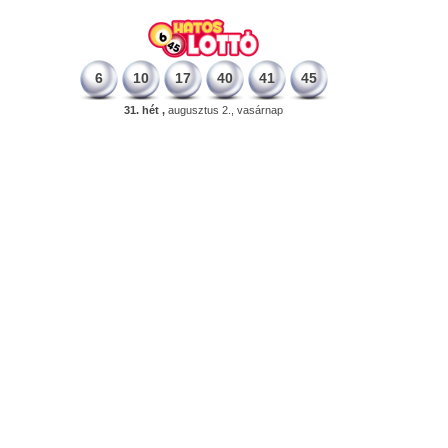
6
10
17
40
41
45
31. hét ,
augusztus 2., vasárnap