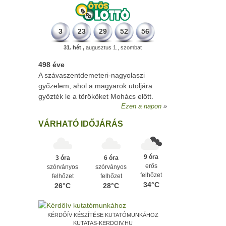
3
23
29
52
56
31. hét ,
augusztus 1., szombat
498 éve
A szávaszentdemeteri-nagyolaszi
győzelem, ahol a magyarok utoljára
győzték le a törököket Mohács előtt.
Ezen a napon
VÁRHATÓ IDŐJÁRÁS
9 óra
3 óra
6 óra
erős
szórványos
szórványos
felhőzet
felhőzet
felhőzet
34°C
26°C
28°C
KÉRDŐÍV KÉSZÍTÉSE KUTATÓMUNKÁHOZ
KUTATAS-KERDOIV.HU