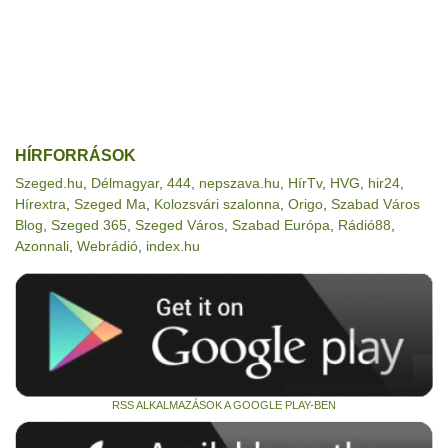
HÍRFORRÁSOK
Szeged.hu
,
Délmagyar
,
444
,
nepszava.hu
,
HírTv
,
HVG
,
hir24
,
Hírextra
,
Szeged Ma
,
Kolozsvári szalonna
,
Origo
,
Szabad Város
Blog
,
Szeged 365
,
Szeged Város
,
Szabad Európa
,
Rádió88
,
Azonnali
,
Webrádió
,
index.hu
RSS ALKALMAZÁSOK A GOOGLE PLAY-BEN