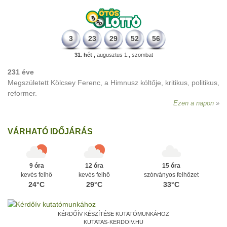
3
23
29
52
56
31. hét ,
augusztus 1., szombat
231 éve
Megszületett Kölcsey Ferenc, a Himnusz költője, kritikus, politikus,
reformer.
Ezen a napon
VÁRHATÓ IDŐJÁRÁS
9 óra
12 óra
15 óra
kevés felhő
kevés felhő
szórványos felhőzet
24°C
29°C
33°C
KÉRDŐÍV KÉSZÍTÉSE KUTATÓMUNKÁHOZ
KUTATAS-KERDOIV.HU