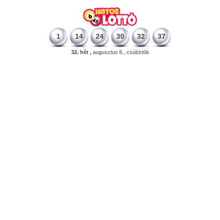
1
14
24
30
32
37
32. hét ,
augusztus 6., csütörtök