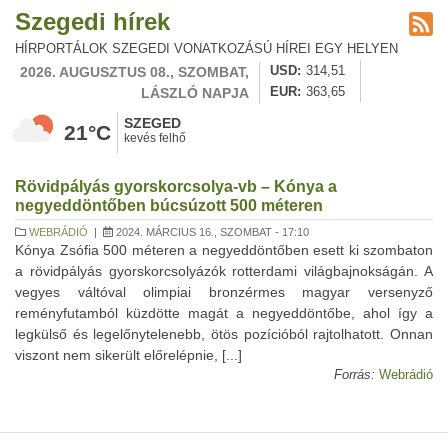
Szegedi hírek
HÍRPORTÁLOK SZEGEDI VONATKOZÁSÚ HÍREI EGY HELYEN
2026. AUGUSZTUS 08., SZOMBAT,
USD
314,51
LÁSZLÓ NAPJA
EUR
363,65
SZEGED
21°C
kevés felhő
Rövidpályás gyorskorcsolya-vb – Kónya a
negyeddöntőben búcsúzott 500 méteren
WEBRÁDIÓ
|
2024. MÁRCIUS 16., SZOMBAT - 17:10
Kónya Zsófia 500 méteren a negyeddöntőben esett ki szombaton
a rövidpályás gyorskorcsolyázók rotterdami világbajnokságán. A
vegyes váltóval olimpiai bronzérmes magyar versenyző
reményfutamból küzdötte magát a negyeddöntőbe, ahol így a
legkülső és legelőnytelenebb, ötös pozícióból rajtolhatott. Onnan
viszont nem sikerült előrelépnie, [...]
Forrás:
Webrádió