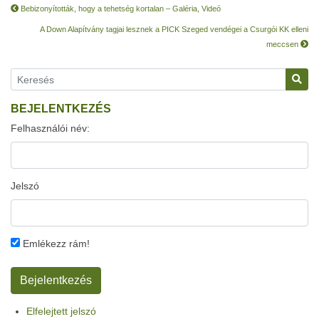
Bebizonyították, hogy a tehetség kortalan – Galéria, Videó
A Down Alapítvány tagjai lesznek a PICK Szeged vendégei a Csurgói KK elleni
meccsen
BEJELENTKEZÉS
Felhasználói név:
Jelszó
Emlékezz rám!
Elfelejtett jelszó