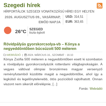
Szegedi hírek
HÍRPORTÁLOK SZEGEDI VONATKOZÁSÚ HÍREI EGY HELYEN
2026. AUGUSZTUS 09., VASÁRNAP,
USD
314,51
EMŐD NAPJA
EUR
363,65
SZEGED
26°C
tiszta égbolt
Rövidpályás gyorskorcsolya-vb – Kónya a
negyeddöntőben búcsúzott 500 méteren
WEBRÁDIÓ
|
2024. MÁRCIUS 16., SZOMBAT - 16:10
Kónya Zsófia 500 méteren a negyeddöntőben esett ki szombaton
a rövidpályás gyorskorcsolyázók rotterdami világbajnokságán. A
vegyes váltóval olimpiai bronzérmes magyar versenyző
reményfutamból küzdötte magát a negyeddöntőbe, ahol így a
legkülső és legelőnytelenebb, ötös pozícióból rajtolhatott. Onnan
viszont nem sikerült előrelépnie, [...]
Forrás:
Webrádió