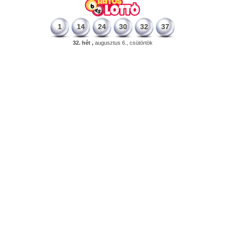
1
14
24
30
32
37
32. hét ,
augusztus 6., csütörtök