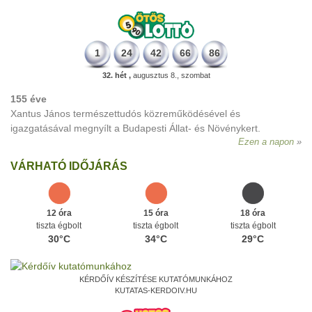
1
24
42
66
86
32. hét ,
augusztus 8., szombat
155 éve
Xantus János természettudós közreműködésével és
igazgatásával megnyílt a Budapesti Állat- és Növénykert.
Ezen a napon
VÁRHATÓ IDŐJÁRÁS
12 óra
15 óra
18 óra
tiszta égbolt
tiszta égbolt
tiszta égbolt
30°C
34°C
29°C
KÉRDŐÍV KÉSZÍTÉSE KUTATÓMUNKÁHOZ
KUTATAS-KERDOIV.HU