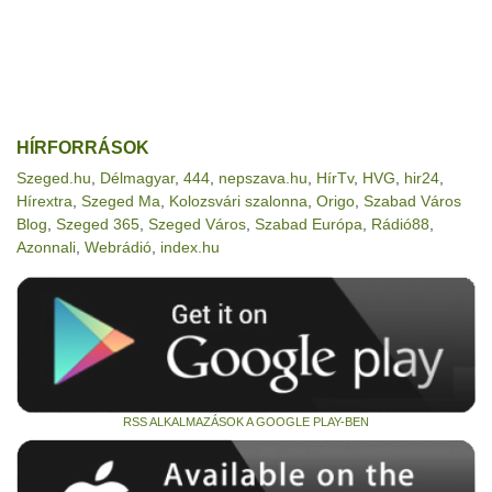
HÍRFORRÁSOK
Szeged.hu
,
Délmagyar
,
444
,
nepszava.hu
,
HírTv
,
HVG
,
hir24
,
Hírextra
,
Szeged Ma
,
Kolozsvári szalonna
,
Origo
,
Szabad Város
Blog
,
Szeged 365
,
Szeged Város
,
Szabad Európa
,
Rádió88
,
Azonnali
,
Webrádió
,
index.hu
RSS ALKALMAZÁSOK A GOOGLE PLAY-BEN