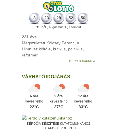
3
23
29
52
56
31. hét ,
augusztus 1., szombat
VÁRHATÓ IDŐJÁRÁS
6 óra
9 óra
12 óra
kevés felhő
kevés felhő
kevés felhő
22°C
27°C
33°C
KÉRDŐÍV KÉSZÍTÉSE KUTATÓMUNKÁHOZ
KUTATAS-KERDOIV.HU