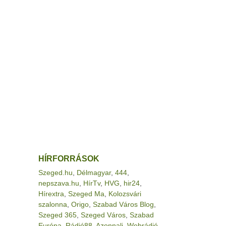
HÍRFORRÁSOK
Szeged.hu
,
Délmagyar
,
444
,
nepszava.hu
,
HírTv
,
HVG
,
hir24
,
Hírextra
,
Szeged Ma
,
Kolozsvári
szalonna
,
Origo
,
Szabad Város Blog
,
Szeged 365
,
Szeged Város
,
Szabad
Európa
,
Rádió88
,
Azonnali
,
Webrádió
,