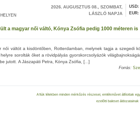
2026. AUGUSZTUS 08., SZOMBAT,
USD
LÁSZLÓ NAPJA
EUR
 HELYEN
ült a magyar női váltó, Kónya Zsófia pedig 1000 méteren is
r női váltót a kisdöntőben, Rotterdamban, melynek tagja a szegedi k
 helyre sorolták őket a rövidpályás gyorskorcsolyázók világbajnokságá
jutott. A Jászapáti Petra, Kónya Zsófia, [...]
Forrás:
Sze
A fiúk lélekben minden mérkőzés részesei, emlékművet állítottak eg
ezelőtti baleset áldozataina