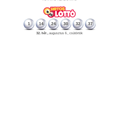
1
14
24
30
32
37
32. hét ,
augusztus 6., csütörtök