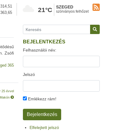
314,51
SZEGED
21°C
szórványos felhőzet
363,65
BEJELENTKEZÉS
ötődésű
Felhasználói név:
n. Zsófi
ged 365
Jelszó
y 25 évvel
k Makón
Emlékezz rám!
Elfelejtett jelszó