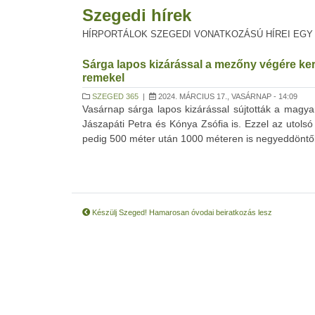
Szegedi hírek
HÍRPORTÁLOK SZEGEDI VONATKOZÁSÚ HÍREI EGY
Sárga lapos kizárással a mezőny végére ker
remekel
SZEGED 365
|
2024. MÁRCIUS 17., VASÁRNAP - 14:09
Vasárnap sárga lapos kizárással sújtották a magya
Jászapáti Petra és Kónya Zsófia is. Ezzel az utolsó
pedig 500 méter után 1000 méteren is negyeddöntőbe 
Készülj Szeged! Hamarosan óvodai beiratkozás lesz