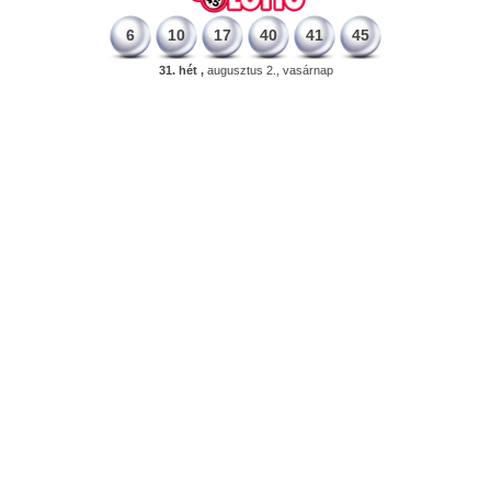
6
10
17
40
41
45
31. hét ,
augusztus 2., vasárnap