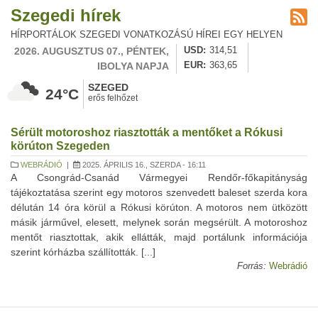
Szegedi hírek
HÍRPORTÁLOK SZEGEDI VONATKOZÁSÚ HÍREI EGY HELYEN
2026. AUGUSZTUS 07., PÉNTEK,
USD
314,51
IBOLYA NAPJA
EUR
363,65
SZEGED
24°C
erős felhőzet
Sérült motoroshoz riasztották a mentőket a Rókusi
körúton Szegeden
WEBRÁDIÓ
|
2025. ÁPRILIS 16., SZERDA - 16:11
A Csongrád-Csanád Vármegyei Rendőr-főkapitányság
tájékoztatása szerint egy motoros szenvedett baleset szerda kora
délután 14 óra körül a Rókusi körúton. A motoros nem ütközött
másik járművel, elesett, melynek során megsérült. A motoroshoz
mentőt riasztottak, akik ellátták, majd portálunk információja
szerint kórházba szállították. [...]
Forrás:
Webrádió