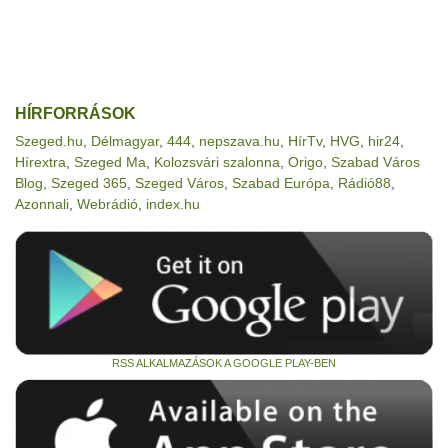
HÍRFORRÁSOK
Szeged.hu
,
Délmagyar
,
444
,
nepszava.hu
,
HírTv
,
HVG
,
hir24
,
Hírextra
,
Szeged Ma
,
Kolozsvári szalonna
,
Origo
,
Szabad Város
Blog
,
Szeged 365
,
Szeged Város
,
Szabad Európa
,
Rádió88
,
Azonnali
,
Webrádió
,
index.hu
RSS ALKALMAZÁSOK A GOOGLE PLAY-BEN