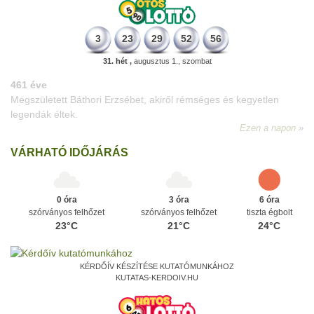
3
23
29
52
56
31. hét ,
augusztus 1., szombat
VÁRHATÓ IDŐJÁRÁS
0 óra
3 óra
6 óra
szórványos felhőzet
szórványos felhőzet
tiszta égbolt
23°C
21°C
24°C
KÉRDŐÍV KÉSZÍTÉSE KUTATÓMUNKÁHOZ
KUTATAS-KERDOIV.HU