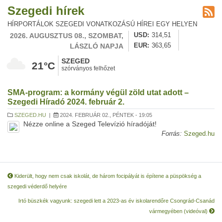
Szegedi hírek
HÍRPORTÁLOK SZEGEDI VONATKOZÁSÚ HÍREI EGY HELYEN
2026. AUGUSZTUS 08., SZOMBAT,
USD
314,51
LÁSZLÓ NAPJA
EUR
363,65
SZEGED
21°C
szórványos felhőzet
SMA-program: a kormány végül zöld utat adott –
Szegedi Híradó 2024. február 2.
SZEGED.HU
|
2024. FEBRUÁR 02., PÉNTEK - 19:05
Nézze online a Szeged Televízió híradóját!
Forrás:
Szeged.hu
Kiderült, hogy nem csak iskolát, de három focipályát is építene a püspökség a
szegedi véderdő helyére
Irtó büszkék vagyunk: szegedi lett a 2023-as év iskolarendőre Csongrád-Csanád
vármegyében (videóval)