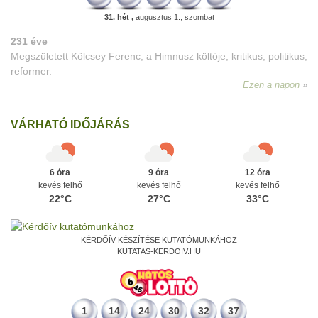
31. hét ,
augusztus 1., szombat
231 éve
Megszületett Kölcsey Ferenc, a Himnusz költője, kritikus, politikus,
reformer.
Ezen a napon
VÁRHATÓ IDŐJÁRÁS
6 óra
9 óra
12 óra
kevés felhő
kevés felhő
kevés felhő
22°C
27°C
33°C
KÉRDŐÍV KÉSZÍTÉSE KUTATÓMUNKÁHOZ
KUTATAS-KERDOIV.HU
1
14
24
30
32
37