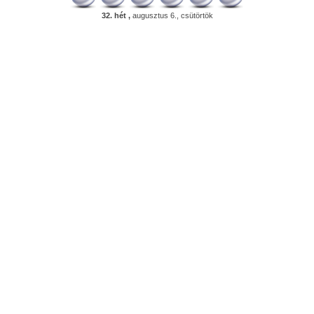
32. hét ,
augusztus 6., csütörtök