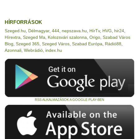
HÍRFORRÁSOK
Szeged.hu
,
Délmagyar
,
444
,
nepszava.hu
,
HírTv
,
HVG
,
hir24
,
Hírextra
,
Szeged Ma
,
Kolozsvári szalonna
,
Origo
,
Szabad Város
Blog
,
Szeged 365
,
Szeged Város
,
Szabad Európa
,
Rádió88
,
Azonnali
,
Webrádió
,
index.hu
RSS ALKALMAZÁSOK A GOOGLE PLAY-BEN