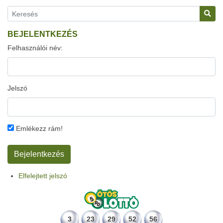
BEJELENTKEZÉS
Felhasználói név:
Jelszó
Emlékezz rám!
Elfelejtett jelszó
3
23
29
52
56