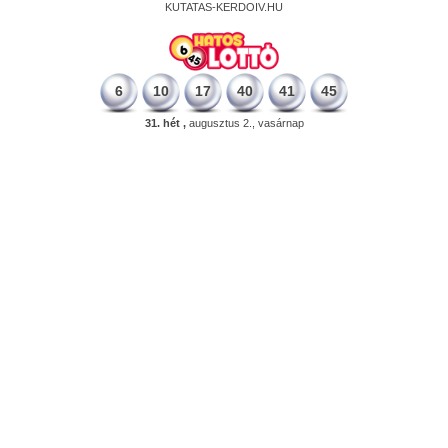
KUTATAS-KERDOIV.HU
6
10
17
40
41
45
31. hét ,
augusztus 2., vasárnap