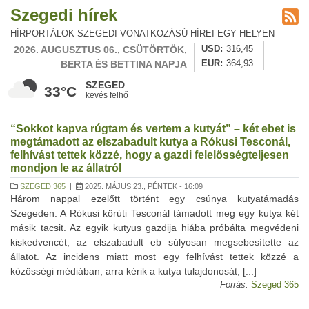
Szegedi hírek
HÍRPORTÁLOK SZEGEDI VONATKOZÁSÚ HÍREI EGY HELYEN
2026. AUGUSZTUS 06., CSÜTÖRTÖK,
USD
316,45
BERTA ÉS BETTINA NAPJA
EUR
364,93
SZEGED
33°C
kevés felhő
“Sokkot kapva rúgtam és vertem a kutyát” – két ebet is
megtámadott az elszabadult kutya a Rókusi Tesconál,
felhívást tettek közzé, hogy a gazdi felelősségteljesen
mondjon le az állatról
SZEGED 365
|
2025. MÁJUS 23., PÉNTEK - 16:09
Három nappal ezelőtt történt egy csúnya kutyatámadás
Szegeden. A Rókusi körúti Tesconál támadott meg egy kutya két
másik tacsit. Az egyik kutyus gazdija hiába próbálta megvédeni
kiskedvencét, az elszabadult eb súlyosan megsebesítette az
állatot. Az incidens miatt most egy felhívást tettek közzé a
közösségi médiában, arra kérik a kutya tulajdonosát, [...]
Forrás:
Szeged 365