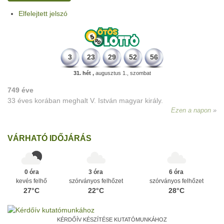
Elfelejtett jelszó
3
23
29
52
56
31. hét ,
augusztus 1., szombat
749 éve
33 éves korában meghalt V. István magyar király.
Ezen a napon
VÁRHATÓ IDŐJÁRÁS
0 óra
3 óra
6 óra
kevés felhő
szórványos felhőzet
szórványos felhőzet
27°C
22°C
28°C
KÉRDŐÍV KÉSZÍTÉSE KUTATÓMUNKÁHOZ