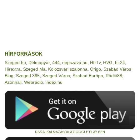
HÍRFORRÁSOK
Szeged.hu
,
Délmagyar
,
444
,
nepszava.hu
,
HírTv
,
HVG
,
hir24
,
Hírextra
,
Szeged Ma
,
Kolozsvári szalonna
,
Origo
,
Szabad Város
Blog
,
Szeged 365
,
Szeged Város
,
Szabad Európa
,
Rádió88
,
Azonnali
,
Webrádió
,
index.hu
RSS ALKALMAZÁSOK A GOOGLE PLAY-BEN