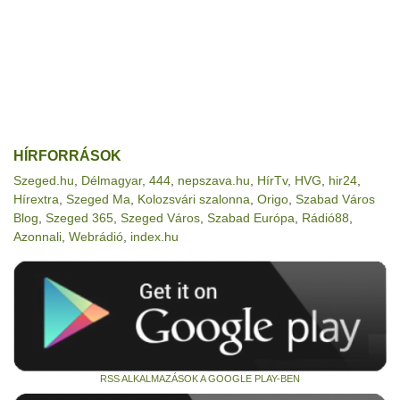
HÍRFORRÁSOK
Szeged.hu
,
Délmagyar
,
444
,
nepszava.hu
,
HírTv
,
HVG
,
hir24
,
Hírextra
,
Szeged Ma
,
Kolozsvári szalonna
,
Origo
,
Szabad Város
Blog
,
Szeged 365
,
Szeged Város
,
Szabad Európa
,
Rádió88
,
Azonnali
,
Webrádió
,
index.hu
RSS ALKALMAZÁSOK A GOOGLE PLAY-BEN