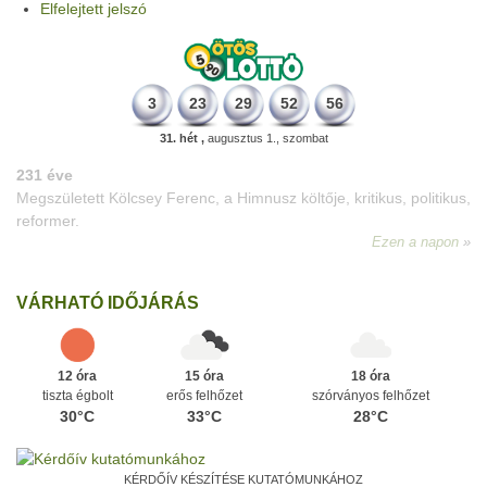
Elfelejtett jelszó
3
23
29
52
56
31. hét ,
augusztus 1., szombat
VÁRHATÓ IDŐJÁRÁS
12 óra
15 óra
18 óra
tiszta égbolt
erős felhőzet
szórványos felhőzet
30°C
33°C
28°C
KÉRDŐÍV KÉSZÍTÉSE KUTATÓMUNKÁHOZ