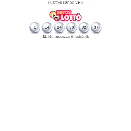
KUTATAS-KERDOIV.HU
1
14
24
30
32
37
32. hét ,
augusztus 6., csütörtök