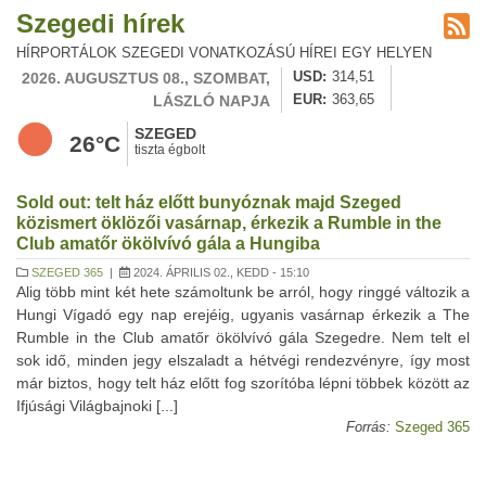
Szegedi hírek
HÍRPORTÁLOK SZEGEDI VONATKOZÁSÚ HÍREI EGY HELYEN
2026. AUGUSZTUS 08., SZOMBAT,
USD
314,51
LÁSZLÓ NAPJA
EUR
363,65
SZEGED
26°C
tiszta égbolt
Sold out: telt ház előtt bunyóznak majd Szeged
közismert öklözői vasárnap, érkezik a Rumble in the
Club amatőr ökölvívó gála a Hungiba
SZEGED 365
|
2024. ÁPRILIS 02., KEDD - 15:10
Alig több mint két hete számoltunk be arról, hogy ringgé változik a
Hungi Vígadó egy nap erejéig, ugyanis vasárnap érkezik a The
Rumble in the Club amatőr ökölvívó gála Szegedre. Nem telt el
sok idő, minden jegy elszaladt a hétvégi rendezvényre, így most
már biztos, hogy telt ház előtt fog szorítóba lépni többek között az
Ifjúsági Világbajnoki [...]
Forrás:
Szeged 365