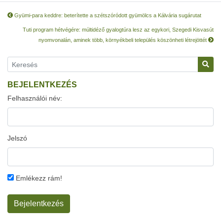
Gyümi-para keddre: beterítette a szétszóródott gyümölcs a Kálvária sugárutat
Tuti program hétvégére: múltidéző gyalogtúra lesz az egykori, Szegedi Kisvasút
nyomvonalán, aminek több, környékbeli település köszönheti létrejöttét
BEJELENTKEZÉS
Felhasználói név:
Jelszó
Emlékezz rám!